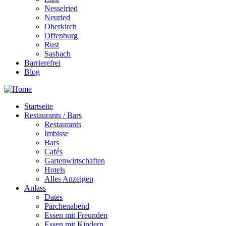
Nesselried
Neuried
Oberkirch
Offenburg
Rust
Sasbach
Barrierefrei
Blog
Startseite
Restaurants / Bars
Restaurants
Imbisse
Bars
Cafés
Gartenwirtschaften
Hotels
Alles Anzeigen
Anlass
Dates
Pärchenabend
Essen mit Freunden
Essen mit Kindern