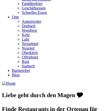
Familienfeier
Geschäftsessen
Schnelles Essen
Orte
Appenweier
Durbach
Hornberg
Kehl
Lahr
Nesselried
Neuried
Oberkirch
Offenburg
Rust
Sasbach
Barrierefrei
Blog
Liebe geht durch den Magen 🎔
Finde Restaurants in der Ortenau für