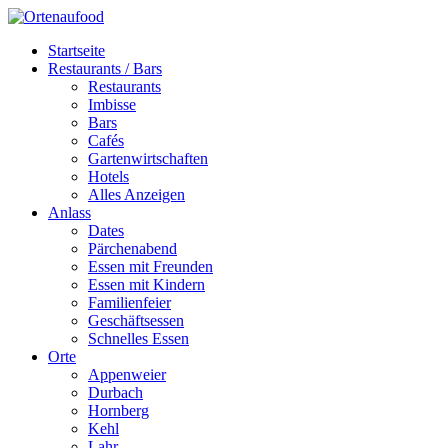
Startseite
Restaurants / Bars
Restaurants
Imbisse
Bars
Cafés
Gartenwirtschaften
Hotels
Alles Anzeigen
Anlass
Dates
Pärchenabend
Essen mit Freunden
Essen mit Kindern
Familienfeier
Geschäftsessen
Schnelles Essen
Orte
Appenweier
Durbach
Hornberg
Kehl
Lahr