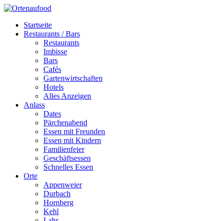
Startseite
Restaurants / Bars
Restaurants
Imbisse
Bars
Cafés
Gartenwirtschaften
Hotels
Alles Anzeigen
Anlass
Dates
Pärchenabend
Essen mit Freunden
Essen mit Kindern
Familienfeier
Geschäftsessen
Schnelles Essen
Orte
Appenweier
Durbach
Hornberg
Kehl
Lahr