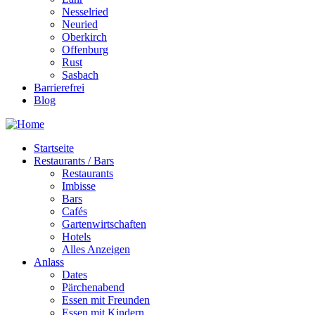
Nesselried
Neuried
Oberkirch
Offenburg
Rust
Sasbach
Barrierefrei
Blog
Startseite
Restaurants / Bars
Restaurants
Imbisse
Bars
Cafés
Gartenwirtschaften
Hotels
Alles Anzeigen
Anlass
Dates
Pärchenabend
Essen mit Freunden
Essen mit Kindern