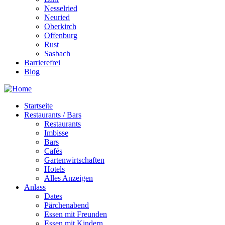
Nesselried
Neuried
Oberkirch
Offenburg
Rust
Sasbach
Barrierefrei
Blog
Startseite
Restaurants / Bars
Restaurants
Imbisse
Bars
Cafés
Gartenwirtschaften
Hotels
Alles Anzeigen
Anlass
Dates
Pärchenabend
Essen mit Freunden
Essen mit Kindern