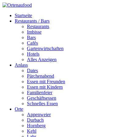
Startseite
Restaurants / Bars
Restaurants
Imbisse
Bars
Cafés
Gartenwirtschaften
Hotels
Alles Anzeigen
Anlass
Dates
Pärchenabend
Essen mit Freunden
Essen mit Kindern
Familienfeier
Geschäftsessen
Schnelles Essen
Orte
Appenweier
Durbach
Hornberg
Kehl
Lahr