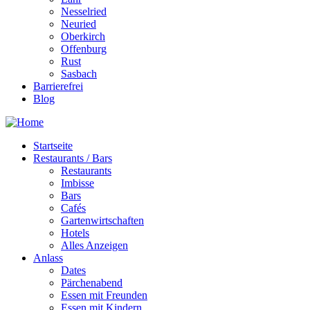
Nesselried
Neuried
Oberkirch
Offenburg
Rust
Sasbach
Barrierefrei
Blog
Startseite
Restaurants / Bars
Restaurants
Imbisse
Bars
Cafés
Gartenwirtschaften
Hotels
Alles Anzeigen
Anlass
Dates
Pärchenabend
Essen mit Freunden
Essen mit Kindern