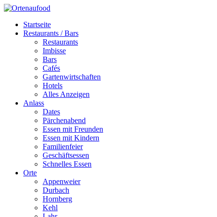
Startseite
Restaurants / Bars
Restaurants
Imbisse
Bars
Cafés
Gartenwirtschaften
Hotels
Alles Anzeigen
Anlass
Dates
Pärchenabend
Essen mit Freunden
Essen mit Kindern
Familienfeier
Geschäftsessen
Schnelles Essen
Orte
Appenweier
Durbach
Hornberg
Kehl
Lahr