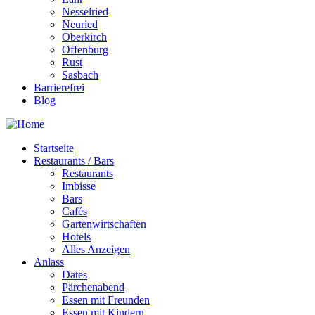
Nesselried
Neuried
Oberkirch
Offenburg
Rust
Sasbach
Barrierefrei
Blog
Startseite
Restaurants / Bars
Restaurants
Imbisse
Bars
Cafés
Gartenwirtschaften
Hotels
Alles Anzeigen
Anlass
Dates
Pärchenabend
Essen mit Freunden
Essen mit Kindern