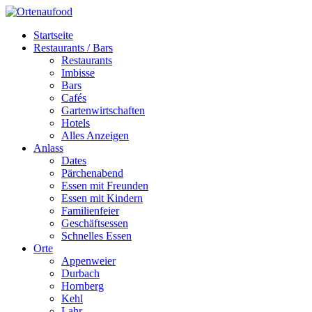
Startseite
Restaurants / Bars
Restaurants
Imbisse
Bars
Cafés
Gartenwirtschaften
Hotels
Alles Anzeigen
Anlass
Dates
Pärchenabend
Essen mit Freunden
Essen mit Kindern
Familienfeier
Geschäftsessen
Schnelles Essen
Orte
Appenweier
Durbach
Hornberg
Kehl
Lahr