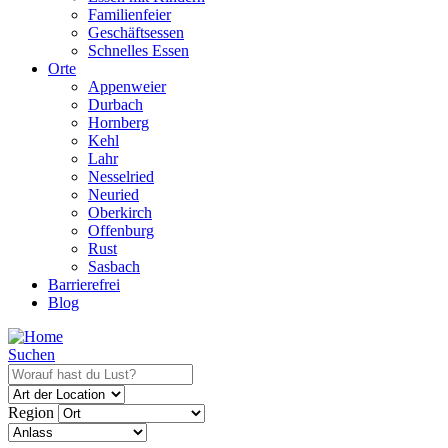
Familienfeier
Geschäftsessen
Schnelles Essen
Orte
Appenweier
Durbach
Hornberg
Kehl
Lahr
Nesselried
Neuried
Oberkirch
Offenburg
Rust
Sasbach
Barrierefrei
Blog
Suchen
Region