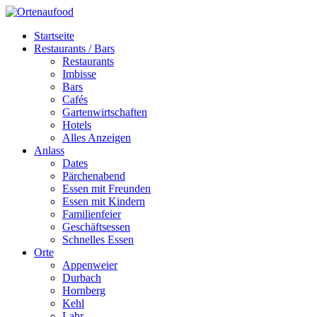
Startseite
Restaurants / Bars
Restaurants
Imbisse
Bars
Cafés
Gartenwirtschaften
Hotels
Alles Anzeigen
Anlass
Dates
Pärchenabend
Essen mit Freunden
Essen mit Kindern
Familienfeier
Geschäftsessen
Schnelles Essen
Orte
Appenweier
Durbach
Hornberg
Kehl
Lahr