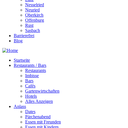
Nesselried
Neuried
Oberkirch
Offenburg
Rust
Sasbach
Barrierefrei
Blog
Startseite
Restaurants / Bars
Restaurants
Imbisse
Bars
Cafés
Gartenwirtschaften
Hotels
Alles Anzeigen
Anlass
Dates
Pärchenabend
Essen mit Freunden
Essen mit Kindern