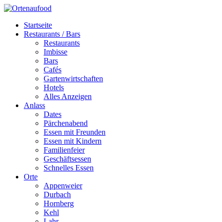
Startseite
Restaurants / Bars
Restaurants
Imbisse
Bars
Cafés
Gartenwirtschaften
Hotels
Alles Anzeigen
Anlass
Dates
Pärchenabend
Essen mit Freunden
Essen mit Kindern
Familienfeier
Geschäftsessen
Schnelles Essen
Orte
Appenweier
Durbach
Hornberg
Kehl
Lahr