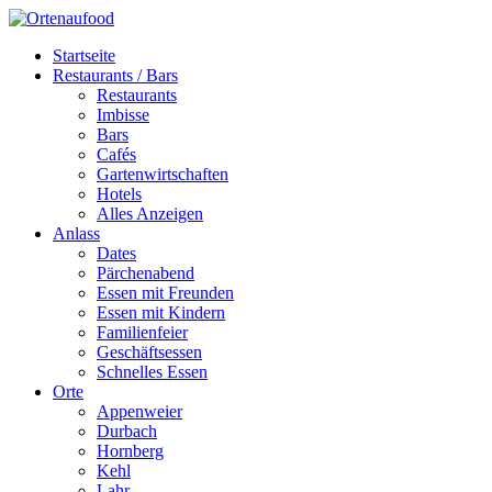
Startseite
Restaurants / Bars
Restaurants
Imbisse
Bars
Cafés
Gartenwirtschaften
Hotels
Alles Anzeigen
Anlass
Dates
Pärchenabend
Essen mit Freunden
Essen mit Kindern
Familienfeier
Geschäftsessen
Schnelles Essen
Orte
Appenweier
Durbach
Hornberg
Kehl
Lahr