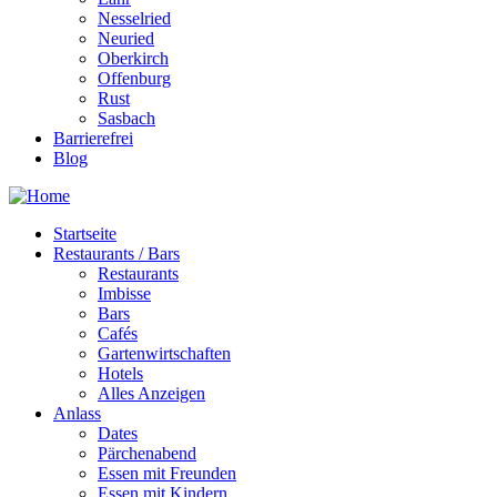
Nesselried
Neuried
Oberkirch
Offenburg
Rust
Sasbach
Barrierefrei
Blog
Startseite
Restaurants / Bars
Restaurants
Imbisse
Bars
Cafés
Gartenwirtschaften
Hotels
Alles Anzeigen
Anlass
Dates
Pärchenabend
Essen mit Freunden
Essen mit Kindern