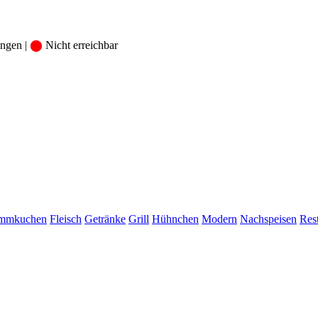
ngen |
⬤
Nicht erreichbar
ammkuchen
Fleisch
Getränke
Grill
Hühnchen
Modern
Nachspeisen
Res