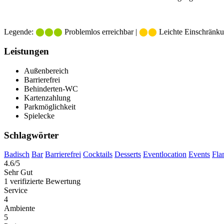
Legende:
⬤⬤⬤
Problemlos erreichbar |
⬤⬤
Leichte Einschränku
Leistungen
Außenbereich
Barrierefrei
Behinderten-WC
Kartenzahlung
Parkmöglichkeit
Spielecke
Schlagwörter
Badisch
Bar
Barrierefrei
Cocktails
Desserts
Eventlocation
Events
Fl
4.6
/5
Sehr Gut
1 verifizierte Bewertung
Service
4
Ambiente
5