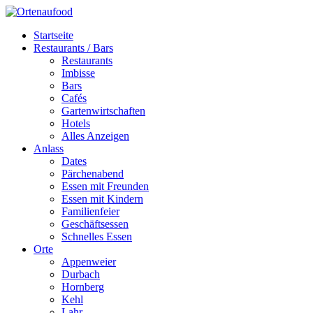
Startseite
Restaurants / Bars
Restaurants
Imbisse
Bars
Cafés
Gartenwirtschaften
Hotels
Alles Anzeigen
Anlass
Dates
Pärchenabend
Essen mit Freunden
Essen mit Kindern
Familienfeier
Geschäftsessen
Schnelles Essen
Orte
Appenweier
Durbach
Hornberg
Kehl
Lahr