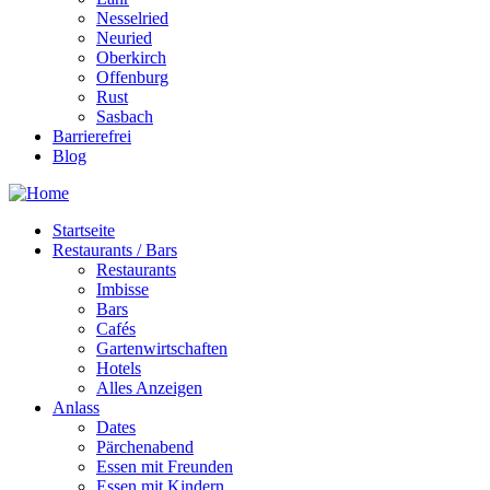
Nesselried
Neuried
Oberkirch
Offenburg
Rust
Sasbach
Barrierefrei
Blog
Startseite
Restaurants / Bars
Restaurants
Imbisse
Bars
Cafés
Gartenwirtschaften
Hotels
Alles Anzeigen
Anlass
Dates
Pärchenabend
Essen mit Freunden
Essen mit Kindern