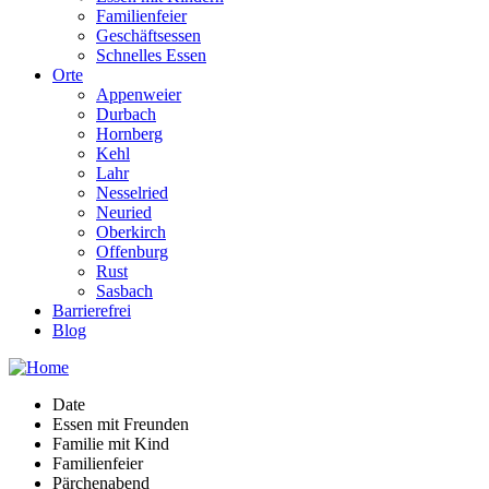
Familienfeier
Geschäftsessen
Schnelles Essen
Orte
Appenweier
Durbach
Hornberg
Kehl
Lahr
Nesselried
Neuried
Oberkirch
Offenburg
Rust
Sasbach
Barrierefrei
Blog
Date
Essen mit Freunden
Familie mit Kind
Familienfeier
Pärchenabend