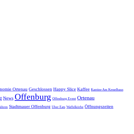
onomie Ortenau
Geschlossen
Happy Slice
Kaffee
Kantine Am Kesselhaus
Offenburg
g
Ortenau
News
Offenburg Event
Stadtmauer Offenburg
Öffnungszeiten
ühren
Uber Eats
Waffelkörbe