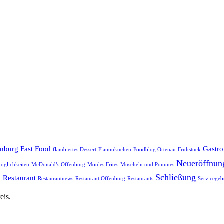
enburg
Fast Food
Gastr
flambiertes Dessert
Flammkuchen
Foodblog Ortenau
Frühstück
Neueröffnun
öglichkeiten
McDonald’s Offenburg
Moules Frites
Muscheln und Pommes
Schließung
Restaurant
h
Restaurantnews
Restaurant Offenburg
Restaurants
Servicegeb
eis.