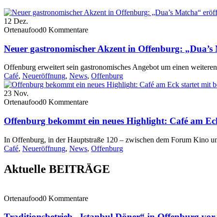
12
Dez.
Ortenaufood
0 Kommentare
Neuer gastronomischer Akzent in Offenburg: „Dua’s
Offenburg erweitert sein gastronomisches Angebot um einen weitere
Café
,
Neueröffnung
,
News
,
Offenburg
23
Nov.
Ortenaufood
0 Kommentare
Offenburg bekommt ein neues Highlight: Café am Eck
In Offenburg, in der Hauptstraße 120 – zwischen dem Forum Kino un
Café
,
Neueröffnung
,
News
,
Offenburg
Aktuelle BEITRÄGE
Ortenaufood
0 Kommentare
Traditionsbetrieb „Istanbul Döner“ in Offenburg vo