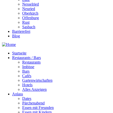
Nesselried
Neuried
Oberkirch
Offenburg
Rust
Sasbach
Barrierefrei
Blog
Startseite
Restaurants / Bars
Restaurants
Imbisse
Bars
Cafés
Gartenwirtschaften
Hotels
Alles Anzeigen
Anlass
Dates
Pärchenabend
Essen mit Freunden
Essen mit Kindern