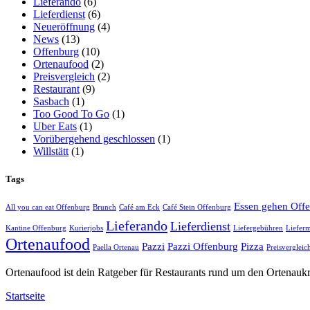
Lieferando
(6)
Lieferdienst
(6)
Neueröffnung
(4)
News
(13)
Offenburg
(10)
Ortenaufood
(2)
Preisvergleich
(2)
Restaurant
(9)
Sasbach
(1)
Too Good To Go
(1)
Uber Eats
(1)
Vorübergehend geschlossen
(1)
Willstätt
(1)
Tags
Essen gehen Off
All you can eat Offenburg
Brunch
Café am Eck
Café Stein Offenburg
Lieferando
Lieferdienst
Kantine Offenburg
Kurierjobs
Liefergebühren
Lieferm
Ortenaufood
Pazzi
Pazzi Offenburg
Pizza
Paella Ortenau
Preisvergleic
Ortenaufood ist dein Ratgeber für Restaurants rund um den Ortenaukr
Startseite