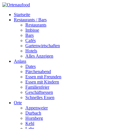
Startseite
Restaurants / Bars
Restaurants
Imbisse
Bars
Cafés
Gartenwirtschaften
Hotels
Alles Anzeigen
Anlass
Dates
Pärchenabend
Essen mit Freunden
Essen mit Kindern
Familienfeier
Geschäftsessen
Schnelles Essen
Orte
Appenweier
Durbach
Hornberg
Kehl
Lahr