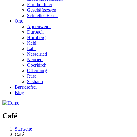
Familienfeier
Geschäftsessen
Schnelles Essen
Orte
Appenweier
Durbach
Hornberg
Kehl
Lahr
Nesselried
Neuried
Oberkirch
Offenburg
Rust
Sasbach
Barrierefrei
Blog
Café
Startseite
Café