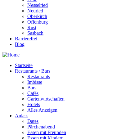
Nesselried
Neuried
Oberkirch
Offenburg
Rust
Sasbach
Barrierefrei
Blog
Startseite
Restaurants / Bars
Restaurants
Imbisse
Bars
Cafés
Gartenwirtschaften
Hotels
Alles Anzeigen
Anlass
Dates
Pärchenabend
Essen mit Freunden
Essen mit Kindern