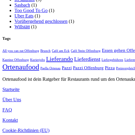
Sasbach
(1)
Too Good To Go
(1)
Uber Eats
(1)
Vorübergehend geschlossen
(1)
Willstätt
(1)
Tags
Essen gehen Off
All you can eat Offenburg
Brunch
Café am Eck
Café Stein Offenburg
Lieferando
Lieferdienst
Kantine Offenburg
Kurierjobs
Liefergebühren
Lieferm
Ortenaufood
Pazzi
Pazzi Offenburg
Pizza
Paella Ortenau
Preisvergleic
Ortenaufood ist dein Ratgeber für Restaurants rund um den Ortenaukr
Startseite
Über Uns
FAQ
Kontakt
Cookie-Richtlinien (EU)