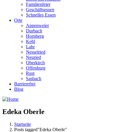
Familienfeier
Geschäftsessen
Schnelles Essen
Orte
Appenweier
Durbach
Hornberg
Kehl
Lahr
Nesselried
Neuried
Oberkirch
Offenburg
Rust
Sasbach
Barrierefrei
Blog
Edeka Oberle
Startseite
Posts tagged"Edeka Oberle"