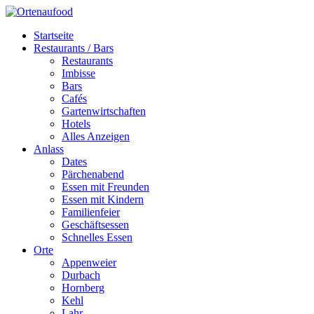
Startseite
Restaurants / Bars
Restaurants
Imbisse
Bars
Cafés
Gartenwirtschaften
Hotels
Alles Anzeigen
Anlass
Dates
Pärchenabend
Essen mit Freunden
Essen mit Kindern
Familienfeier
Geschäftsessen
Schnelles Essen
Orte
Appenweier
Durbach
Hornberg
Kehl
Lahr