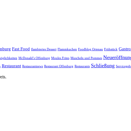
enburg
Fast Food
Gastr
flambiertes Dessert
Flammkuchen
Foodblog Ortenau
Frühstück
Neueröffnun
öglichkeiten
McDonald’s Offenburg
Moules Frites
Muscheln und Pommes
Schließung
Restaurant
h
Restaurantnews
Restaurant Offenburg
Restaurants
Servicegeb
eis.