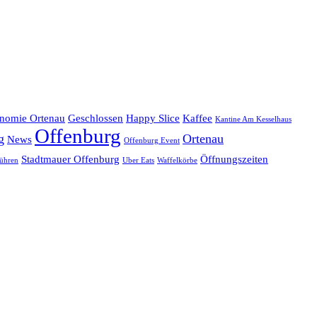
onomie Ortenau
Geschlossen
Happy Slice
Kaffee
Kantine Am Kesselhaus
Offenburg
g
Ortenau
News
Offenburg Event
Stadtmauer Offenburg
Öffnungszeiten
ühren
Uber Eats
Waffelkörbe