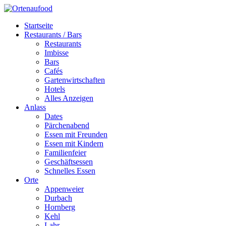
Startseite
Restaurants / Bars
Restaurants
Imbisse
Bars
Cafés
Gartenwirtschaften
Hotels
Alles Anzeigen
Anlass
Dates
Pärchenabend
Essen mit Freunden
Essen mit Kindern
Familienfeier
Geschäftsessen
Schnelles Essen
Orte
Appenweier
Durbach
Hornberg
Kehl
Lahr