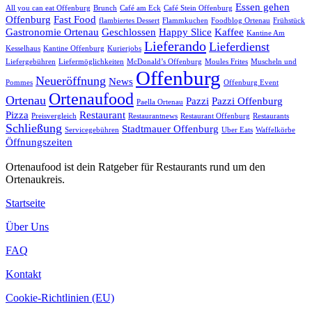
Essen gehen
All you can eat Offenburg
Brunch
Café am Eck
Café Stein Offenburg
Offenburg
Fast Food
flambiertes Dessert
Flammkuchen
Foodblog Ortenau
Frühstück
Gastronomie Ortenau
Geschlossen
Happy Slice
Kaffee
Kantine Am
Lieferando
Lieferdienst
Kesselhaus
Kantine Offenburg
Kurierjobs
Liefergebühren
Liefermöglichkeiten
McDonald’s Offenburg
Moules Frites
Muscheln und
Offenburg
Neueröffnung
News
Pommes
Offenburg Event
Ortenaufood
Ortenau
Pazzi
Pazzi Offenburg
Paella Ortenau
Pizza
Restaurant
Preisvergleich
Restaurantnews
Restaurant Offenburg
Restaurants
Schließung
Stadtmauer Offenburg
Servicegebühren
Uber Eats
Waffelkörbe
Öffnungszeiten
Ortenaufood ist dein Ratgeber für Restaurants rund um den
Ortenaukreis.
Startseite
Über Uns
FAQ
Kontakt
Cookie-Richtlinien (EU)