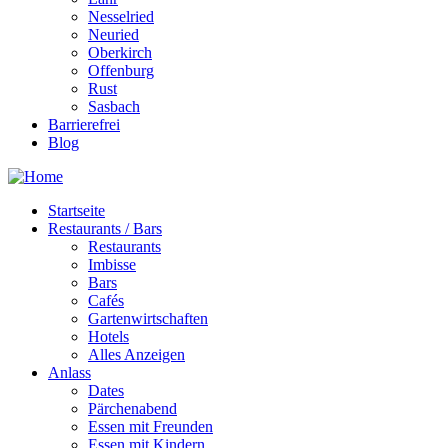
Nesselried
Neuried
Oberkirch
Offenburg
Rust
Sasbach
Barrierefrei
Blog
Startseite
Restaurants / Bars
Restaurants
Imbisse
Bars
Cafés
Gartenwirtschaften
Hotels
Alles Anzeigen
Anlass
Dates
Pärchenabend
Essen mit Freunden
Essen mit Kindern