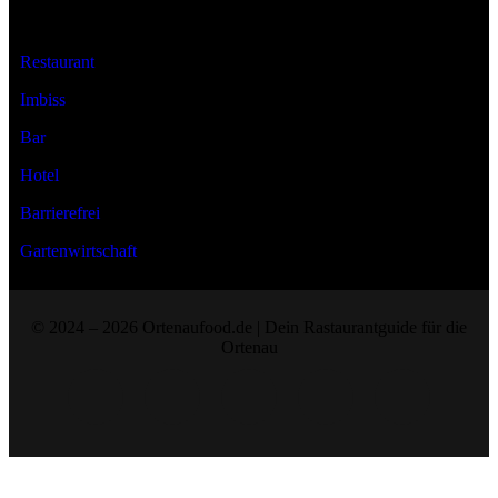
Art der Location
Restaurant
Imbiss
Bar
Hotel
Barrierefrei
Gartenwirtschaft
© 2024 – 2026 Ortenaufood.de | Dein Rastaurantguide für die
Ortenau