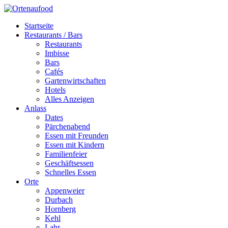
Startseite
Restaurants / Bars
Restaurants
Imbisse
Bars
Cafés
Gartenwirtschaften
Hotels
Alles Anzeigen
Anlass
Dates
Pärchenabend
Essen mit Freunden
Essen mit Kindern
Familienfeier
Geschäftsessen
Schnelles Essen
Orte
Appenweier
Durbach
Hornberg
Kehl
Lahr