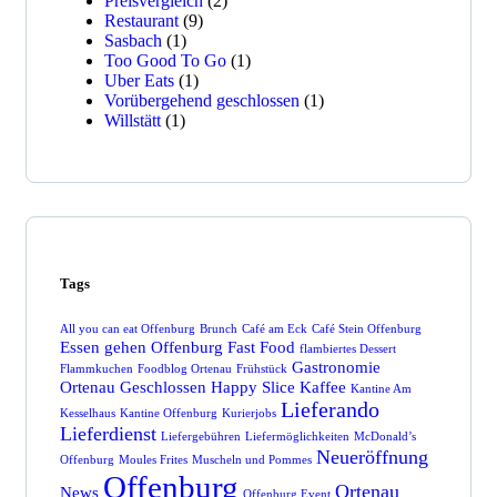
Preisvergleich
(2)
Restaurant
(9)
Sasbach
(1)
Too Good To Go
(1)
Uber Eats
(1)
Vorübergehend geschlossen
(1)
Willstätt
(1)
Tags
All you can eat Offenburg
Brunch
Café am Eck
Café Stein Offenburg
Essen gehen Offenburg
Fast Food
flambiertes Dessert
Gastronomie
Flammkuchen
Foodblog Ortenau
Frühstück
Ortenau
Geschlossen
Happy Slice
Kaffee
Kantine Am
Lieferando
Kesselhaus
Kantine Offenburg
Kurierjobs
Lieferdienst
Liefergebühren
Liefermöglichkeiten
McDonald’s
Neueröffnung
Offenburg
Moules Frites
Muscheln und Pommes
Offenburg
Ortenau
News
Offenburg Event