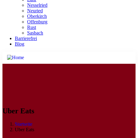
Nesselried
Neuried
Oberkirch
Offenburg
Rust
Sasbach
Barrierefrei
Blog
Uber Eats
Startseite
Uber Eats