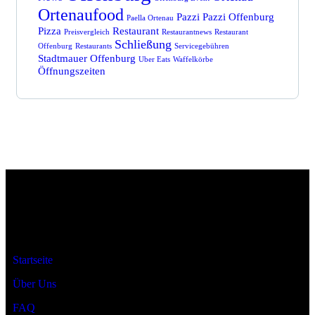
Ortenaufood
Pazzi
Pazzi Offenburg
Paella Ortenau
Pizza
Restaurant
Preisvergleich
Restaurantnews
Restaurant
Schließung
Offenburg
Restaurants
Servicegebühren
Stadtmauer Offenburg
Uber Eats
Waffelkörbe
Öffnungszeiten
Ortenaufood ist dein Ratgeber für Restaurants rund um den
Ortenaukreis.
Startseite
Über Uns
FAQ