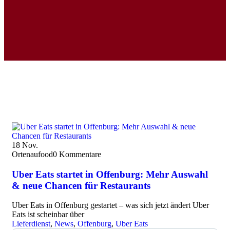
18
Nov.
Ortenaufood
0 Kommentare
Uber Eats startet in Offenburg: Mehr Auswahl
& neue Chancen für Restaurants
Uber Eats in Offenburg gestartet – was sich jetzt ändert Uber
Eats ist scheinbar über
Lieferdienst
,
News
,
Offenburg
,
Uber Eats