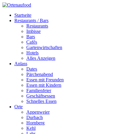
Startseite
Restaurants / Bars
Restaurants
Imbisse
Bars
Cafés
Gartenwirtschaften
Hotels
Alles Anzeigen
Anlass
Dates
Pärchenabend
Essen mit Freunden
Essen mit Kindern
Familienfeier
Geschäftsessen
Schnelles Essen
Orte
Appenweier
Durbach
Hornberg
Kehl
Lahr