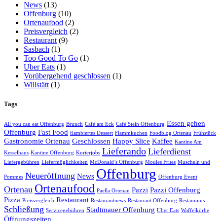
News
(13)
Offenburg
(10)
Ortenaufood
(2)
Preisvergleich
(2)
Restaurant
(9)
Sasbach
(1)
Too Good To Go
(1)
Uber Eats
(1)
Vorübergehend geschlossen
(1)
Willstätt
(1)
Tags
Essen gehen
All you can eat Offenburg
Brunch
Café am Eck
Café Stein Offenburg
Offenburg
Fast Food
flambiertes Dessert
Flammkuchen
Foodblog Ortenau
Frühstück
Gastronomie Ortenau
Geschlossen
Happy Slice
Kaffee
Kantine Am
Lieferando
Lieferdienst
Kesselhaus
Kantine Offenburg
Kurierjobs
Liefergebühren
Liefermöglichkeiten
McDonald’s Offenburg
Moules Frites
Muscheln und
Offenburg
Neueröffnung
News
Pommes
Offenburg Event
Ortenaufood
Ortenau
Pazzi
Pazzi Offenburg
Paella Ortenau
Pizza
Restaurant
Preisvergleich
Restaurantnews
Restaurant Offenburg
Restaurants
Schließung
Stadtmauer Offenburg
Servicegebühren
Uber Eats
Waffelkörbe
Öffnungszeiten