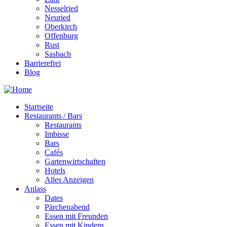
Nesselried
Neuried
Oberkirch
Offenburg
Rust
Sasbach
Barrierefrei
Blog
Startseite
Restaurants / Bars
Restaurants
Imbisse
Bars
Cafés
Gartenwirtschaften
Hotels
Alles Anzeigen
Anlass
Dates
Pärchenabend
Essen mit Freunden
Essen mit Kindern