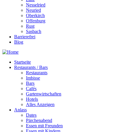
Nesselried
Neuried
Oberkirch
Offenburg
Rust
Sasbach
Barrierefrei
Blog
Startseite
Restaurants / Bars
Restaurants
Imbisse
Bars
Cafés
Gartenwirtschaften
Hotels
Alles Anzeigen
Anlass
Dates
Pärchenabend
Essen mit Freunden
Essen mit Kindern