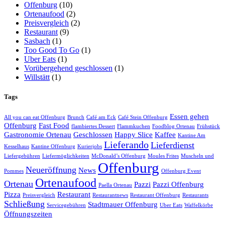
Offenburg
(10)
Ortenaufood
(2)
Preisvergleich
(2)
Restaurant
(9)
Sasbach
(1)
Too Good To Go
(1)
Uber Eats
(1)
Vorübergehend geschlossen
(1)
Willstätt
(1)
Tags
Essen gehen
All you can eat Offenburg
Brunch
Café am Eck
Café Stein Offenburg
Offenburg
Fast Food
flambiertes Dessert
Flammkuchen
Foodblog Ortenau
Frühstück
Gastronomie Ortenau
Geschlossen
Happy Slice
Kaffee
Kantine Am
Lieferando
Lieferdienst
Kesselhaus
Kantine Offenburg
Kurierjobs
Liefergebühren
Liefermöglichkeiten
McDonald’s Offenburg
Moules Frites
Muscheln und
Offenburg
Neueröffnung
News
Pommes
Offenburg Event
Ortenaufood
Ortenau
Pazzi
Pazzi Offenburg
Paella Ortenau
Pizza
Restaurant
Preisvergleich
Restaurantnews
Restaurant Offenburg
Restaurants
Schließung
Stadtmauer Offenburg
Servicegebühren
Uber Eats
Waffelkörbe
Öffnungszeiten