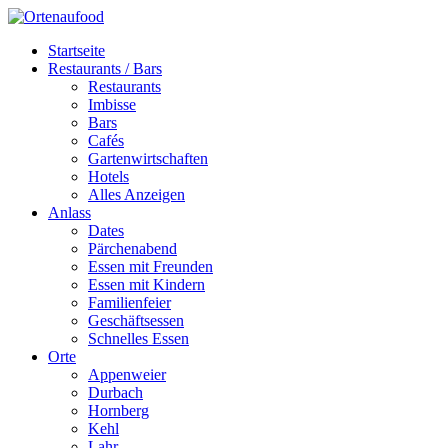
Startseite
Restaurants / Bars
Restaurants
Imbisse
Bars
Cafés
Gartenwirtschaften
Hotels
Alles Anzeigen
Anlass
Dates
Pärchenabend
Essen mit Freunden
Essen mit Kindern
Familienfeier
Geschäftsessen
Schnelles Essen
Orte
Appenweier
Durbach
Hornberg
Kehl
Lahr