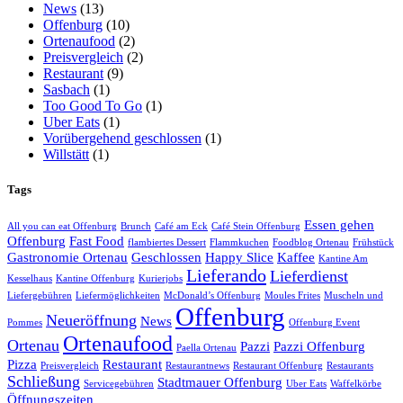
News
(13)
Offenburg
(10)
Ortenaufood
(2)
Preisvergleich
(2)
Restaurant
(9)
Sasbach
(1)
Too Good To Go
(1)
Uber Eats
(1)
Vorübergehend geschlossen
(1)
Willstätt
(1)
Tags
Essen gehen
All you can eat Offenburg
Brunch
Café am Eck
Café Stein Offenburg
Offenburg
Fast Food
flambiertes Dessert
Flammkuchen
Foodblog Ortenau
Frühstück
Gastronomie Ortenau
Geschlossen
Happy Slice
Kaffee
Kantine Am
Lieferando
Lieferdienst
Kesselhaus
Kantine Offenburg
Kurierjobs
Liefergebühren
Liefermöglichkeiten
McDonald’s Offenburg
Moules Frites
Muscheln und
Offenburg
Neueröffnung
News
Pommes
Offenburg Event
Ortenaufood
Ortenau
Pazzi
Pazzi Offenburg
Paella Ortenau
Pizza
Restaurant
Preisvergleich
Restaurantnews
Restaurant Offenburg
Restaurants
Schließung
Stadtmauer Offenburg
Servicegebühren
Uber Eats
Waffelkörbe
Öffnungszeiten