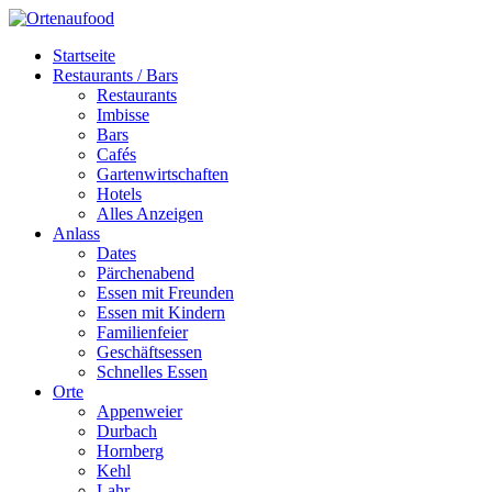
Startseite
Restaurants / Bars
Restaurants
Imbisse
Bars
Cafés
Gartenwirtschaften
Hotels
Alles Anzeigen
Anlass
Dates
Pärchenabend
Essen mit Freunden
Essen mit Kindern
Familienfeier
Geschäftsessen
Schnelles Essen
Orte
Appenweier
Durbach
Hornberg
Kehl
Lahr