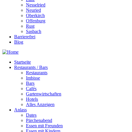
Nesselried
Neuried
Oberkirch
Offenburg
Rust
Sasbach
Barrierefrei
Blog
Startseite
Restaurants / Bars
Restaurants
Imbisse
Bars
Cafés
Gartenwirtschaften
Hotels
Alles Anzeigen
Anlass
Dates
Pärchenabend
Essen mit Freunden
Essen mit Kindern