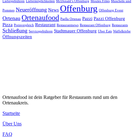
Liefergebühren
Liefermöglichkeiten
McDonald’s Offenburg
Moules Frites
Muscheln und
Offenburg
Neueröffnung
News
Pommes
Offenburg Event
Ortenaufood
Ortenau
Pazzi
Pazzi Offenburg
Paella Ortenau
Pizza
Restaurant
Preisvergleich
Restaurantnews
Restaurant Offenburg
Restaurants
Schließung
Stadtmauer Offenburg
Servicegebühren
Uber Eats
Waffelkörbe
Öffnungszeiten
Ortenaufood ist dein Ratgeber für Restaurants rund um den
Ortenaukreis.
Startseite
Über Uns
FAQ