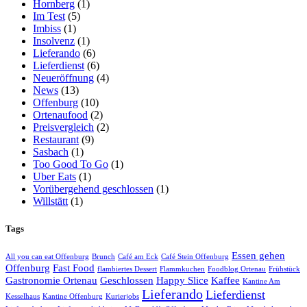
Hornberg
(1)
Im Test
(5)
Imbiss
(1)
Insolvenz
(1)
Lieferando
(6)
Lieferdienst
(6)
Neueröffnung
(4)
News
(13)
Offenburg
(10)
Ortenaufood
(2)
Preisvergleich
(2)
Restaurant
(9)
Sasbach
(1)
Too Good To Go
(1)
Uber Eats
(1)
Vorübergehend geschlossen
(1)
Willstätt
(1)
Tags
Essen gehen
All you can eat Offenburg
Brunch
Café am Eck
Café Stein Offenburg
Offenburg
Fast Food
flambiertes Dessert
Flammkuchen
Foodblog Ortenau
Frühstück
Gastronomie Ortenau
Geschlossen
Happy Slice
Kaffee
Kantine Am
Lieferando
Lieferdienst
Kesselhaus
Kantine Offenburg
Kurierjobs