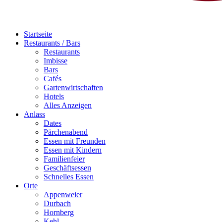
Startseite
Restaurants / Bars
Restaurants
Imbisse
Bars
Cafés
Gartenwirtschaften
Hotels
Alles Anzeigen
Anlass
Dates
Pärchenabend
Essen mit Freunden
Essen mit Kindern
Familienfeier
Geschäftsessen
Schnelles Essen
Orte
Appenweier
Durbach
Hornberg
Kehl