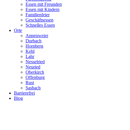
Essen mit Freunden
Essen mit Kindern
Familienfeier
Geschäftsessen
Schnelles Essen
Orte
Appenweier
Durbach
Hornberg
Kehl
Lahr
Nesselried
Neuried
Oberkirch
Offenburg
Rust
Sasbach
Barrierefrei
Blog