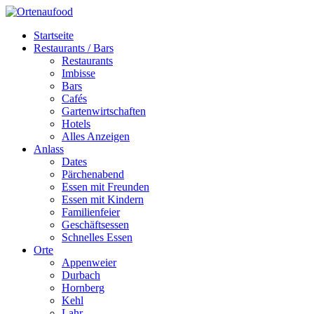
Startseite
Restaurants / Bars
Restaurants
Imbisse
Bars
Cafés
Gartenwirtschaften
Hotels
Alles Anzeigen
Anlass
Dates
Pärchenabend
Essen mit Freunden
Essen mit Kindern
Familienfeier
Geschäftsessen
Schnelles Essen
Orte
Appenweier
Durbach
Hornberg
Kehl
Lahr