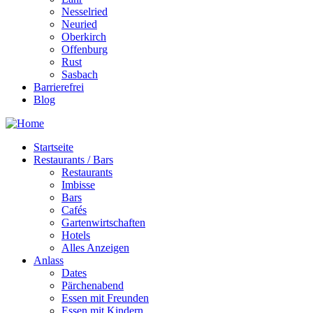
Nesselried
Neuried
Oberkirch
Offenburg
Rust
Sasbach
Barrierefrei
Blog
Startseite
Restaurants / Bars
Restaurants
Imbisse
Bars
Cafés
Gartenwirtschaften
Hotels
Alles Anzeigen
Anlass
Dates
Pärchenabend
Essen mit Freunden
Essen mit Kindern