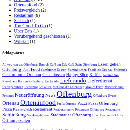
Ortenaufood
(2)
Preisvergleich
(2)
Restaurant
(9)
Sasbach
(1)
Too Good To Go
(1)
Uber Eats
(1)
Vorübergehend geschlossen
(1)
Willstätt
(1)
Schlagwörter
Essen gehen
All you can eat Offenburg
Brunch
Café am Eck
Café Stein Offenburg
Offenburg
Fast Food
flambiertes Dessert
Flammkuchen
Foodblog Ortenau
Frühstück
Gastronomie Ortenau
Geschlossen
Happy Slice
Kaffee
Kantine Am
Lieferando
Lieferdienst
Kesselhaus
Kantine Offenburg
Kurierjobs
Liefergebühren
Liefermöglichkeiten
McDonald’s Offenburg
Moules Frites
Muscheln und
Offenburg
Neueröffnung
News
Pommes
Offenburg Event
Ortenaufood
Ortenau
Pazzi
Pazzi Offenburg
Paella Ortenau
Pizza
Restaurant
Preisvergleich
Restaurantnews
Restaurant Offenburg
Restaurants
Schließung
Stadtmauer Offenburg
Servicegebühren
Uber Eats
Waffelkörbe
Öffnungszeiten