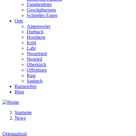
Familienfeier
Geschäftsessen
Schnelles Essen
Orte
Appenweier
Durbach
Hornberg
Kehl
Lahr
Nesselried
Neuried
Oberkirch
Offenburg
Rust
Sasbach
Barrierefrei
Blog
Startseite
News
Ortenaufood