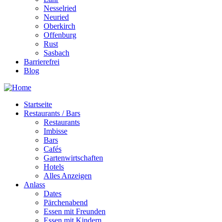
Nesselried
Neuried
Oberkirch
Offenburg
Rust
Sasbach
Barrierefrei
Blog
Startseite
Restaurants / Bars
Restaurants
Imbisse
Bars
Cafés
Gartenwirtschaften
Hotels
Alles Anzeigen
Anlass
Dates
Pärchenabend
Essen mit Freunden
Essen mit Kindern