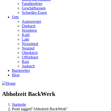
Familienfeier
Geschäftsessen
Schnelles Essen
Orte
Appenweier
Durbach
Hornberg
Kehl
Lahr
Nesselried
Neuried
Oberkirch
Offenburg
Rust
Sasbach
Barrierefrei
Blog
Abholzeit BackWerk
Startseite
Posts tagged"Abholzeit BackWerk"