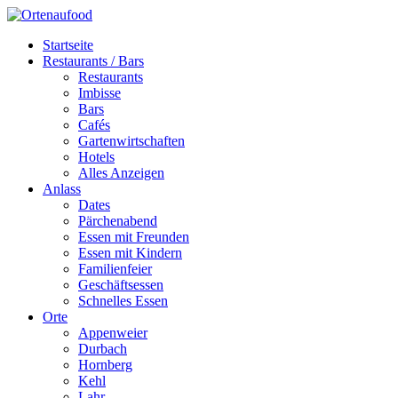
Startseite
Restaurants / Bars
Restaurants
Imbisse
Bars
Cafés
Gartenwirtschaften
Hotels
Alles Anzeigen
Anlass
Dates
Pärchenabend
Essen mit Freunden
Essen mit Kindern
Familienfeier
Geschäftsessen
Schnelles Essen
Orte
Appenweier
Durbach
Hornberg
Kehl
Lahr