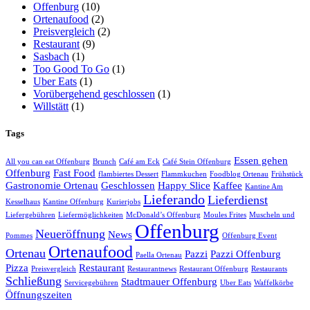
Offenburg
(10)
Ortenaufood
(2)
Preisvergleich
(2)
Restaurant
(9)
Sasbach
(1)
Too Good To Go
(1)
Uber Eats
(1)
Vorübergehend geschlossen
(1)
Willstätt
(1)
Tags
Essen gehen
All you can eat Offenburg
Brunch
Café am Eck
Café Stein Offenburg
Offenburg
Fast Food
flambiertes Dessert
Flammkuchen
Foodblog Ortenau
Frühstück
Gastronomie Ortenau
Geschlossen
Happy Slice
Kaffee
Kantine Am
Lieferando
Lieferdienst
Kesselhaus
Kantine Offenburg
Kurierjobs
Liefergebühren
Liefermöglichkeiten
McDonald’s Offenburg
Moules Frites
Muscheln und
Offenburg
Neueröffnung
News
Pommes
Offenburg Event
Ortenaufood
Ortenau
Pazzi
Pazzi Offenburg
Paella Ortenau
Pizza
Restaurant
Preisvergleich
Restaurantnews
Restaurant Offenburg
Restaurants
Schließung
Stadtmauer Offenburg
Servicegebühren
Uber Eats
Waffelkörbe
Öffnungszeiten