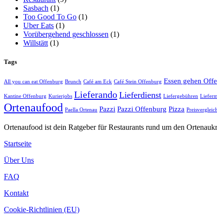
Sasbach
(1)
Too Good To Go
(1)
Uber Eats
(1)
Vorübergehend geschlossen
(1)
Willstätt
(1)
Tags
Essen gehen Off
All you can eat Offenburg
Brunch
Café am Eck
Café Stein Offenburg
Lieferando
Lieferdienst
Kantine Offenburg
Kurierjobs
Liefergebühren
Lieferm
Ortenaufood
Pazzi
Pazzi Offenburg
Pizza
Paella Ortenau
Preisvergleic
Ortenaufood ist dein Ratgeber für Restaurants rund um den Ortenaukr
Startseite
Über Uns
FAQ
Kontakt
Cookie-Richtlinien (EU)