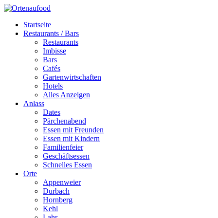
Startseite
Restaurants / Bars
Restaurants
Imbisse
Bars
Cafés
Gartenwirtschaften
Hotels
Alles Anzeigen
Anlass
Dates
Pärchenabend
Essen mit Freunden
Essen mit Kindern
Familienfeier
Geschäftsessen
Schnelles Essen
Orte
Appenweier
Durbach
Hornberg
Kehl
Lahr