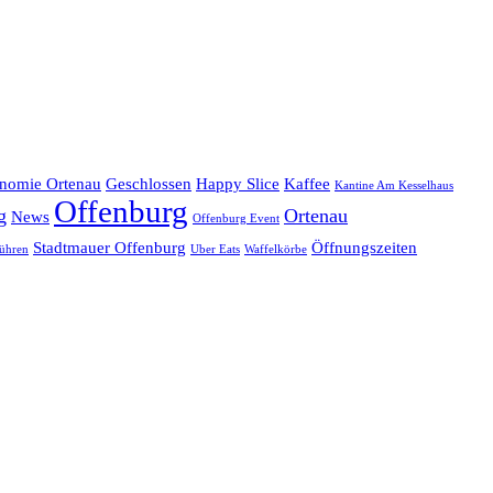
onomie Ortenau
Geschlossen
Happy Slice
Kaffee
Kantine Am Kesselhaus
Offenburg
g
Ortenau
News
Offenburg Event
Stadtmauer Offenburg
Öffnungszeiten
ühren
Uber Eats
Waffelkörbe