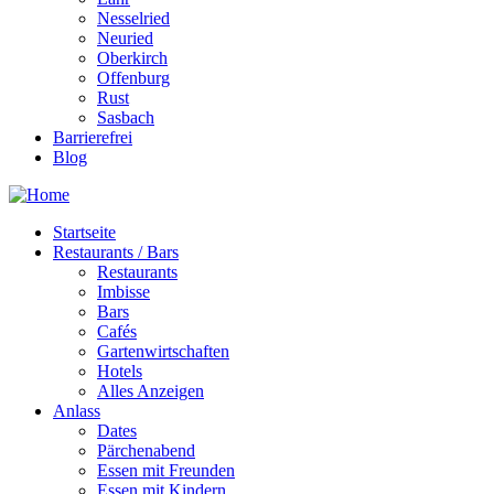
Nesselried
Neuried
Oberkirch
Offenburg
Rust
Sasbach
Barrierefrei
Blog
Startseite
Restaurants / Bars
Restaurants
Imbisse
Bars
Cafés
Gartenwirtschaften
Hotels
Alles Anzeigen
Anlass
Dates
Pärchenabend
Essen mit Freunden
Essen mit Kindern