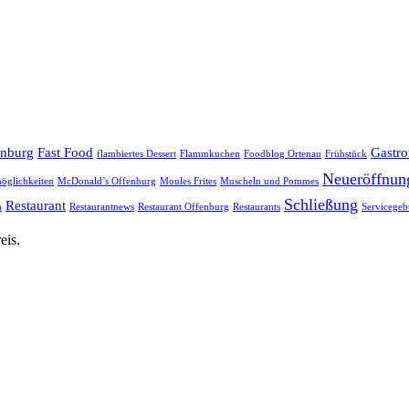
enburg
Fast Food
Gastr
flambiertes Dessert
Flammkuchen
Foodblog Ortenau
Frühstück
Neueröffnun
öglichkeiten
McDonald’s Offenburg
Moules Frites
Muscheln und Pommes
Schließung
Restaurant
h
Restaurantnews
Restaurant Offenburg
Restaurants
Servicegeb
eis.