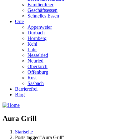
Familienfeier
Geschäftsessen
Schnelles Essen
Orte
Appenweier
Durbach
Hornberg
Kehl
Lahr
Nesselried
Neuried
Oberkirch
Offenburg
Rust
Sasbach
Barrierefrei
Blog
Aura Grill
Startseite
Posts tagged"Aura Grill"