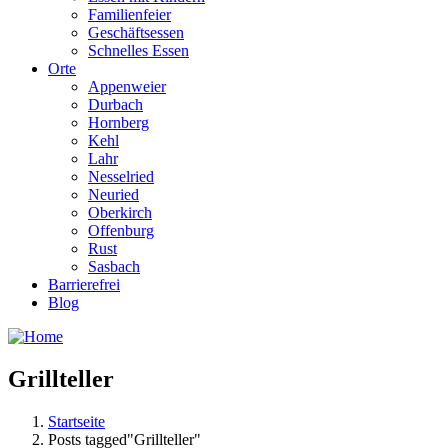
Familienfeier
Geschäftsessen
Schnelles Essen
Orte
Appenweier
Durbach
Hornberg
Kehl
Lahr
Nesselried
Neuried
Oberkirch
Offenburg
Rust
Sasbach
Barrierefrei
Blog
Grillteller
Startseite
Posts tagged"Grillteller"