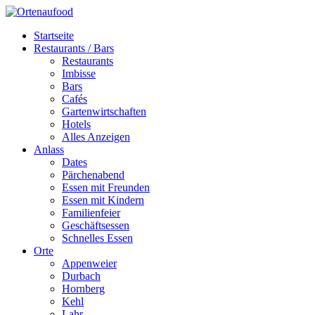
Startseite
Restaurants / Bars
Restaurants
Imbisse
Bars
Cafés
Gartenwirtschaften
Hotels
Alles Anzeigen
Anlass
Dates
Pärchenabend
Essen mit Freunden
Essen mit Kindern
Familienfeier
Geschäftsessen
Schnelles Essen
Orte
Appenweier
Durbach
Hornberg
Kehl
Lahr