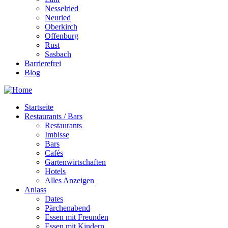
Nesselried
Neuried
Oberkirch
Offenburg
Rust
Sasbach
Barrierefrei
Blog
Startseite
Restaurants / Bars
Restaurants
Imbisse
Bars
Cafés
Gartenwirtschaften
Hotels
Alles Anzeigen
Anlass
Dates
Pärchenabend
Essen mit Freunden
Essen mit Kindern