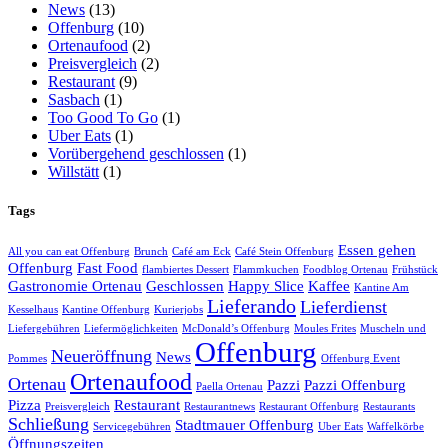
News
(13)
Offenburg
(10)
Ortenaufood
(2)
Preisvergleich
(2)
Restaurant
(9)
Sasbach
(1)
Too Good To Go
(1)
Uber Eats
(1)
Vorübergehend geschlossen
(1)
Willstätt
(1)
Tags
Essen gehen
All you can eat Offenburg
Brunch
Café am Eck
Café Stein Offenburg
Offenburg
Fast Food
flambiertes Dessert
Flammkuchen
Foodblog Ortenau
Frühstück
Gastronomie Ortenau
Geschlossen
Happy Slice
Kaffee
Kantine Am
Lieferando
Lieferdienst
Kesselhaus
Kantine Offenburg
Kurierjobs
Liefergebühren
Liefermöglichkeiten
McDonald’s Offenburg
Moules Frites
Muscheln und
Offenburg
Neueröffnung
News
Pommes
Offenburg Event
Ortenaufood
Ortenau
Pazzi
Pazzi Offenburg
Paella Ortenau
Pizza
Restaurant
Preisvergleich
Restaurantnews
Restaurant Offenburg
Restaurants
Schließung
Stadtmauer Offenburg
Servicegebühren
Uber Eats
Waffelkörbe
Öffnungszeiten