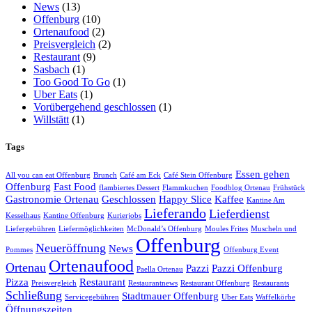
News
(13)
Offenburg
(10)
Ortenaufood
(2)
Preisvergleich
(2)
Restaurant
(9)
Sasbach
(1)
Too Good To Go
(1)
Uber Eats
(1)
Vorübergehend geschlossen
(1)
Willstätt
(1)
Tags
Essen gehen
All you can eat Offenburg
Brunch
Café am Eck
Café Stein Offenburg
Offenburg
Fast Food
flambiertes Dessert
Flammkuchen
Foodblog Ortenau
Frühstück
Gastronomie Ortenau
Geschlossen
Happy Slice
Kaffee
Kantine Am
Lieferando
Lieferdienst
Kesselhaus
Kantine Offenburg
Kurierjobs
Liefergebühren
Liefermöglichkeiten
McDonald’s Offenburg
Moules Frites
Muscheln und
Offenburg
Neueröffnung
News
Pommes
Offenburg Event
Ortenaufood
Ortenau
Pazzi
Pazzi Offenburg
Paella Ortenau
Pizza
Restaurant
Preisvergleich
Restaurantnews
Restaurant Offenburg
Restaurants
Schließung
Stadtmauer Offenburg
Servicegebühren
Uber Eats
Waffelkörbe
Öffnungszeiten