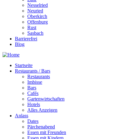
Nesselried
Neuried
Oberkirch
Offenburg
Rust
Sasbach
Barrierefrei
Blog
Startseite
Restaurants / Bars
Restaurants
Imbisse
Bars
Cafés
Gartenwirtschaften
Hotels
Alles Anzeigen
Anlass
Dates
Pärchenabend
Essen mit Freunden
Essen mit Kindern