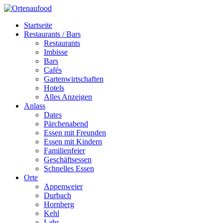
Startseite
Restaurants / Bars
Restaurants
Imbisse
Bars
Cafés
Gartenwirtschaften
Hotels
Alles Anzeigen
Anlass
Dates
Pärchenabend
Essen mit Freunden
Essen mit Kindern
Familienfeier
Geschäftsessen
Schnelles Essen
Orte
Appenweier
Durbach
Hornberg
Kehl
Lahr