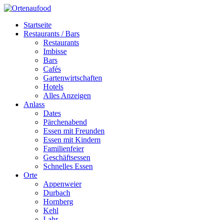
Startseite
Restaurants / Bars
Restaurants
Imbisse
Bars
Cafés
Gartenwirtschaften
Hotels
Alles Anzeigen
Anlass
Dates
Pärchenabend
Essen mit Freunden
Essen mit Kindern
Familienfeier
Geschäftsessen
Schnelles Essen
Orte
Appenweier
Durbach
Hornberg
Kehl
Lahr