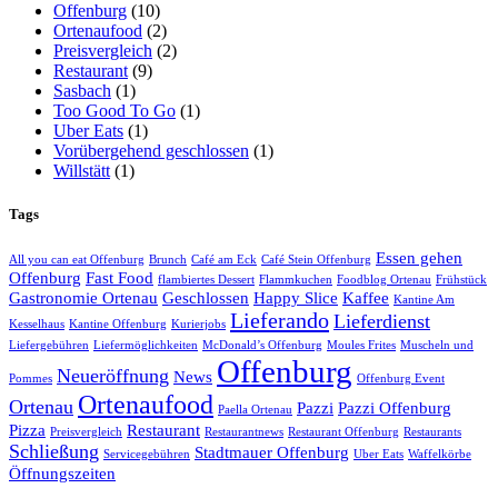
Offenburg
(10)
Ortenaufood
(2)
Preisvergleich
(2)
Restaurant
(9)
Sasbach
(1)
Too Good To Go
(1)
Uber Eats
(1)
Vorübergehend geschlossen
(1)
Willstätt
(1)
Tags
Essen gehen
All you can eat Offenburg
Brunch
Café am Eck
Café Stein Offenburg
Offenburg
Fast Food
flambiertes Dessert
Flammkuchen
Foodblog Ortenau
Frühstück
Gastronomie Ortenau
Geschlossen
Happy Slice
Kaffee
Kantine Am
Lieferando
Lieferdienst
Kesselhaus
Kantine Offenburg
Kurierjobs
Liefergebühren
Liefermöglichkeiten
McDonald’s Offenburg
Moules Frites
Muscheln und
Offenburg
Neueröffnung
News
Pommes
Offenburg Event
Ortenaufood
Ortenau
Pazzi
Pazzi Offenburg
Paella Ortenau
Pizza
Restaurant
Preisvergleich
Restaurantnews
Restaurant Offenburg
Restaurants
Schließung
Stadtmauer Offenburg
Servicegebühren
Uber Eats
Waffelkörbe
Öffnungszeiten