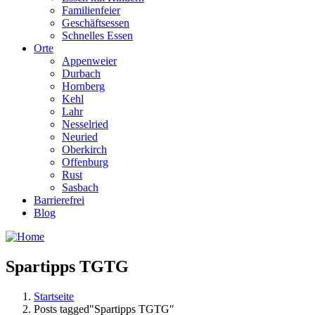
Familienfeier
Geschäftsessen
Schnelles Essen
Orte
Appenweier
Durbach
Hornberg
Kehl
Lahr
Nesselried
Neuried
Oberkirch
Offenburg
Rust
Sasbach
Barrierefrei
Blog
Spartipps TGTG
Startseite
Posts tagged"Spartipps TGTG"