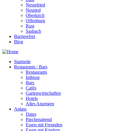
Nesselried
Neuried
Oberkirch
Offenburg
Rust
Sasbach
Barrierefrei
Blog
Startseite
Restaurants / Bars
Restaurants
Imbisse
Bars
Cafés
Gartenwirtschaften
Hotels
Alles Anzeigen
Anlass
Dates
Pärchenabend
Essen mit Freunden
Essen mit Kindern