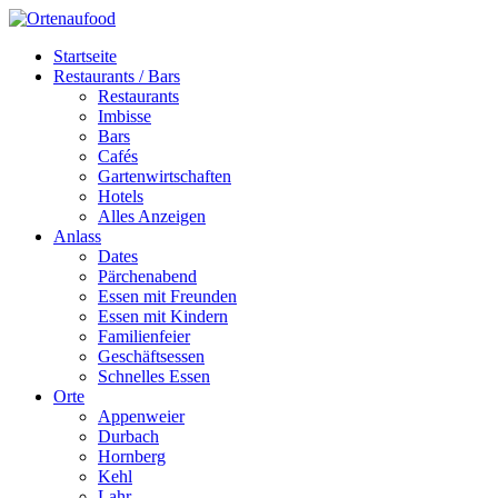
Startseite
Restaurants / Bars
Restaurants
Imbisse
Bars
Cafés
Gartenwirtschaften
Hotels
Alles Anzeigen
Anlass
Dates
Pärchenabend
Essen mit Freunden
Essen mit Kindern
Familienfeier
Geschäftsessen
Schnelles Essen
Orte
Appenweier
Durbach
Hornberg
Kehl
Lahr