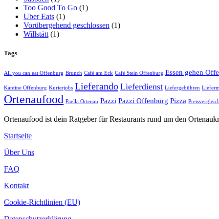
Too Good To Go
(1)
Uber Eats
(1)
Vorübergehend geschlossen
(1)
Willstätt
(1)
Tags
Essen gehen Off
All you can eat Offenburg
Brunch
Café am Eck
Café Stein Offenburg
Lieferando
Lieferdienst
Kantine Offenburg
Kurierjobs
Liefergebühren
Lieferm
Ortenaufood
Pazzi
Pazzi Offenburg
Pizza
Paella Ortenau
Preisvergleic
Ortenaufood ist dein Ratgeber für Restaurants rund um den Ortenaukr
Startseite
Über Uns
FAQ
Kontakt
Cookie-Richtlinien (EU)
Datenschutzerklärung