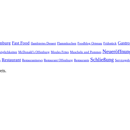
enburg
Fast Food
Gastr
flambiertes Dessert
Flammkuchen
Foodblog Ortenau
Frühstück
Neueröffnun
öglichkeiten
McDonald’s Offenburg
Moules Frites
Muscheln und Pommes
Schließung
Restaurant
h
Restaurantnews
Restaurant Offenburg
Restaurants
Servicegeb
eis.