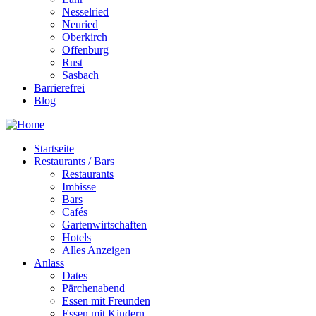
Nesselried
Neuried
Oberkirch
Offenburg
Rust
Sasbach
Barrierefrei
Blog
Startseite
Restaurants / Bars
Restaurants
Imbisse
Bars
Cafés
Gartenwirtschaften
Hotels
Alles Anzeigen
Anlass
Dates
Pärchenabend
Essen mit Freunden
Essen mit Kindern