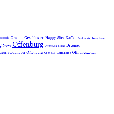
onomie Ortenau
Geschlossen
Happy Slice
Kaffee
Kantine Am Kesselhaus
Offenburg
g
Ortenau
News
Offenburg Event
Stadtmauer Offenburg
Öffnungszeiten
ühren
Uber Eats
Waffelkörbe