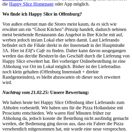
die
Happy Slice Homepage
oder App möglich.
Wo finde ich Happy Slice in Offenburg?
Von außen erkennt man die Stores meist kaum, da es sich wie
erwähnt um ein “Ghost Kitchen”-Prinzip handelt, dadurch nehmen
meist bestehende Restaurants das Angebot in Ihre Küche mit auf,
werben jedoch im/am Lokal eher selten damit. Laut Lieferando
befindet sich die Filiale direkt in der Innenstadt in der Hauptstraße
3A. Hier ist
Elif‘s Cafe
zu finden. Daher kann davon ausgegangen
werden das der/die Besitzer/in das Geschäft durch die Lieferung von
Happy Slice erweitert hat. Bei vorheriger Onlinebestellung ist eine
Abholung vor Ort im Lokal möglich. Bisher ist der Lieferradius
noch klein gehalten (Offenburg Innenstadt + direkte
Randgemeinden), es bleibt abzuwarten ob dieser noch erweitert
wird.
Nachtrag vom 21.02.25:
Unsere Bewertung:
Wir haben heute bei Happy Slice Offenburg über Lieferando zum
Abholen vorbestellt. Wir haben uns für die Pizza Hollandaise mit
Prosciutto entschieden. Wir waren fünf Minuten früher zur
Abholung da, jedoch konnte die Bestellung nicht ausfindig gemacht
werden, die Bedienung ging davon aus, dass ein Fahrer die Pizza
versehentlich mitgenommen hat, mir wurde eine neue versprochen.