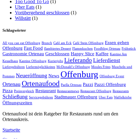
Too Good To Go
(1)
Uber Eats
(1)
Vorübergehend geschlossen
(1)
Willstätt
(1)
Schlagwörter
Essen gehen
All you can eat Offenburg
Brunch
Café am Eck
Café Stein Offenburg
Offenburg
Fast Food
flambiertes Dessert
Flammkuchen
Foodblog Ortenau
Frühstück
Gastronomie Ortenau
Geschlossen
Happy Slice
Kaffee
Kantine Am
Lieferando
Lieferdienst
Kesselhaus
Kantine Offenburg
Kurierjobs
Liefergebühren
Liefermöglichkeiten
McDonald’s Offenburg
Moules Frites
Muscheln und
Offenburg
Neueröffnung
News
Pommes
Offenburg Event
Ortenaufood
Ortenau
Pazzi
Pazzi Offenburg
Paella Ortenau
Pizza
Restaurant
Preisvergleich
Restaurantnews
Restaurant Offenburg
Restaurants
Schließung
Stadtmauer Offenburg
Servicegebühren
Uber Eats
Waffelkörbe
Öffnungszeiten
Ortenaufood ist dein Ratgeber für Restaurants rund um den
Ortenaukreis.
Startseite