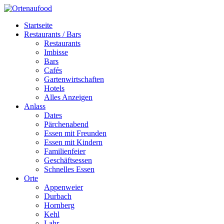
Startseite
Restaurants / Bars
Restaurants
Imbisse
Bars
Cafés
Gartenwirtschaften
Hotels
Alles Anzeigen
Anlass
Dates
Pärchenabend
Essen mit Freunden
Essen mit Kindern
Familienfeier
Geschäftsessen
Schnelles Essen
Orte
Appenweier
Durbach
Hornberg
Kehl
Lahr