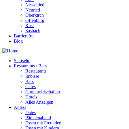
Nesselried
Neuried
Oberkirch
Offenburg
Rust
Sasbach
Barrierefrei
Blog
Startseite
Restaurants / Bars
Restaurants
Imbisse
Bars
Cafés
Gartenwirtschaften
Hotels
Alles Anzeigen
Anlass
Dates
Pärchenabend
Essen mit Freunden
Essen mit Kindern