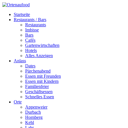
Startseite
Restaurants / Bars
Restaurants
Imbisse
Bars
Cafés
Gartenwirtschaften
Hotels
Alles Anzeigen
Anlass
Dates
Pärchenabend
Essen mit Freunden
Essen mit Kindern
Familienfeier
Geschäftsessen
Schnelles Essen
Orte
Appenweier
Durbach
Hornberg
Kehl
Lahr