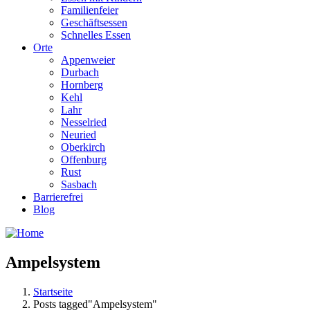
Familienfeier
Geschäftsessen
Schnelles Essen
Orte
Appenweier
Durbach
Hornberg
Kehl
Lahr
Nesselried
Neuried
Oberkirch
Offenburg
Rust
Sasbach
Barrierefrei
Blog
Ampelsystem
Startseite
Posts tagged"Ampelsystem"