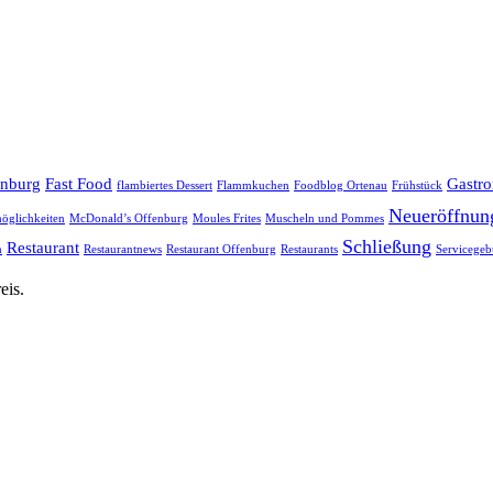
enburg
Fast Food
Gastr
flambiertes Dessert
Flammkuchen
Foodblog Ortenau
Frühstück
Neueröffnun
öglichkeiten
McDonald’s Offenburg
Moules Frites
Muscheln und Pommes
Schließung
Restaurant
h
Restaurantnews
Restaurant Offenburg
Restaurants
Servicegeb
eis.