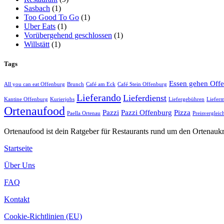
Sasbach
(1)
Too Good To Go
(1)
Uber Eats
(1)
Vorübergehend geschlossen
(1)
Willstätt
(1)
Tags
Essen gehen Off
All you can eat Offenburg
Brunch
Café am Eck
Café Stein Offenburg
Lieferando
Lieferdienst
Kantine Offenburg
Kurierjobs
Liefergebühren
Lieferm
Ortenaufood
Pazzi
Pazzi Offenburg
Pizza
Paella Ortenau
Preisvergleic
Ortenaufood ist dein Ratgeber für Restaurants rund um den Ortenaukr
Startseite
Über Uns
FAQ
Kontakt
Cookie-Richtlinien (EU)