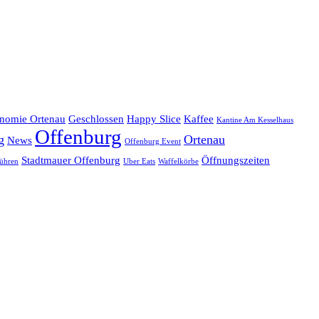
onomie Ortenau
Geschlossen
Happy Slice
Kaffee
Kantine Am Kesselhaus
Offenburg
g
Ortenau
News
Offenburg Event
Stadtmauer Offenburg
Öffnungszeiten
ühren
Uber Eats
Waffelkörbe