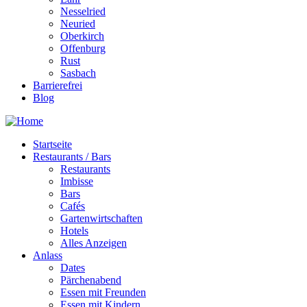
Nesselried
Neuried
Oberkirch
Offenburg
Rust
Sasbach
Barrierefrei
Blog
Startseite
Restaurants / Bars
Restaurants
Imbisse
Bars
Cafés
Gartenwirtschaften
Hotels
Alles Anzeigen
Anlass
Dates
Pärchenabend
Essen mit Freunden
Essen mit Kindern