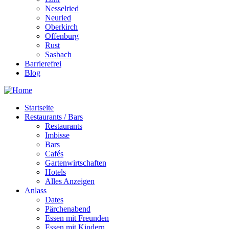
Nesselried
Neuried
Oberkirch
Offenburg
Rust
Sasbach
Barrierefrei
Blog
Startseite
Restaurants / Bars
Restaurants
Imbisse
Bars
Cafés
Gartenwirtschaften
Hotels
Alles Anzeigen
Anlass
Dates
Pärchenabend
Essen mit Freunden
Essen mit Kindern