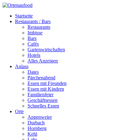
Startseite
Restaurants / Bars
Restaurants
Imbisse
Bars
Cafés
Gartenwirtschaften
Hotels
Alles Anzeigen
Anlass
Dates
Pärchenabend
Essen mit Freunden
Essen mit Kindern
Familienfeier
Geschäftsessen
Schnelles Essen
Orte
Appenweier
Durbach
Hornberg
Kehl
Lahr