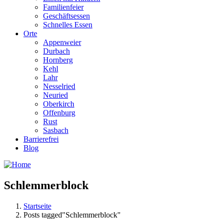
Familienfeier
Geschäftsessen
Schnelles Essen
Orte
Appenweier
Durbach
Hornberg
Kehl
Lahr
Nesselried
Neuried
Oberkirch
Offenburg
Rust
Sasbach
Barrierefrei
Blog
Schlemmerblock
Startseite
Posts tagged"Schlemmerblock"