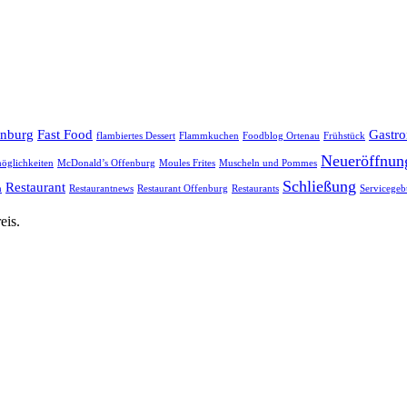
enburg
Fast Food
Gastr
flambiertes Dessert
Flammkuchen
Foodblog Ortenau
Frühstück
Neueröffnun
öglichkeiten
McDonald’s Offenburg
Moules Frites
Muscheln und Pommes
Schließung
Restaurant
h
Restaurantnews
Restaurant Offenburg
Restaurants
Servicegeb
eis.