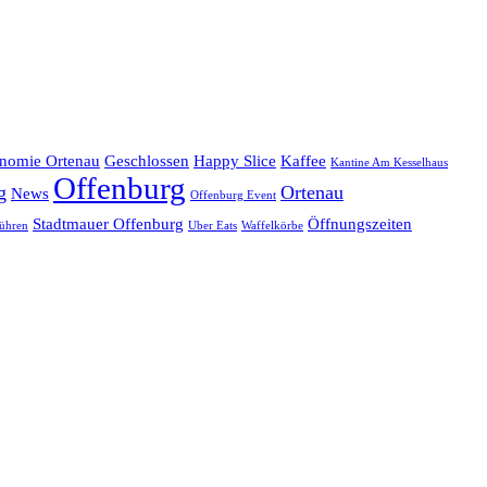
onomie Ortenau
Geschlossen
Happy Slice
Kaffee
Kantine Am Kesselhaus
Offenburg
g
Ortenau
News
Offenburg Event
Stadtmauer Offenburg
Öffnungszeiten
ühren
Uber Eats
Waffelkörbe