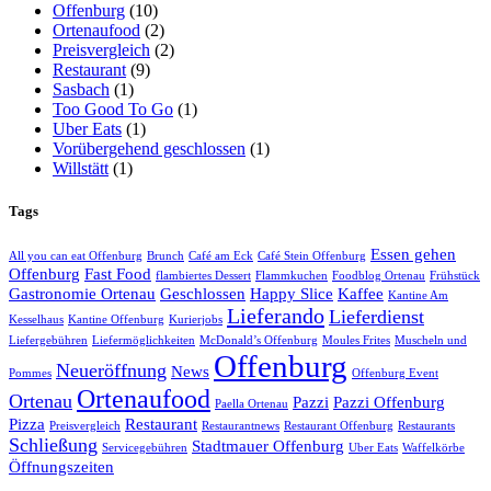
Offenburg
(10)
Ortenaufood
(2)
Preisvergleich
(2)
Restaurant
(9)
Sasbach
(1)
Too Good To Go
(1)
Uber Eats
(1)
Vorübergehend geschlossen
(1)
Willstätt
(1)
Tags
Essen gehen
All you can eat Offenburg
Brunch
Café am Eck
Café Stein Offenburg
Offenburg
Fast Food
flambiertes Dessert
Flammkuchen
Foodblog Ortenau
Frühstück
Gastronomie Ortenau
Geschlossen
Happy Slice
Kaffee
Kantine Am
Lieferando
Lieferdienst
Kesselhaus
Kantine Offenburg
Kurierjobs
Liefergebühren
Liefermöglichkeiten
McDonald’s Offenburg
Moules Frites
Muscheln und
Offenburg
Neueröffnung
News
Pommes
Offenburg Event
Ortenaufood
Ortenau
Pazzi
Pazzi Offenburg
Paella Ortenau
Pizza
Restaurant
Preisvergleich
Restaurantnews
Restaurant Offenburg
Restaurants
Schließung
Stadtmauer Offenburg
Servicegebühren
Uber Eats
Waffelkörbe
Öffnungszeiten