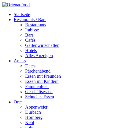
Startseite
Restaurants / Bars
Restaurants
Imbisse
Bars
Cafés
Gartenwirtschaften
Hotels
Alles Anzeigen
Anlass
Dates
Pärchenabend
Essen mit Freunden
Essen mit Kindern
Familienfeier
Geschäftsessen
Schnelles Essen
Orte
Appenweier
Durbach
Hornberg
Kehl
Lahr