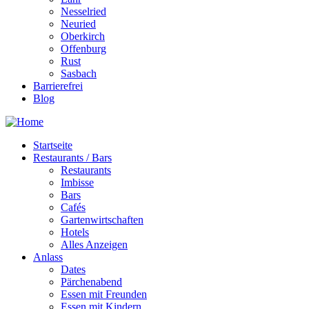
Nesselried
Neuried
Oberkirch
Offenburg
Rust
Sasbach
Barrierefrei
Blog
Startseite
Restaurants / Bars
Restaurants
Imbisse
Bars
Cafés
Gartenwirtschaften
Hotels
Alles Anzeigen
Anlass
Dates
Pärchenabend
Essen mit Freunden
Essen mit Kindern