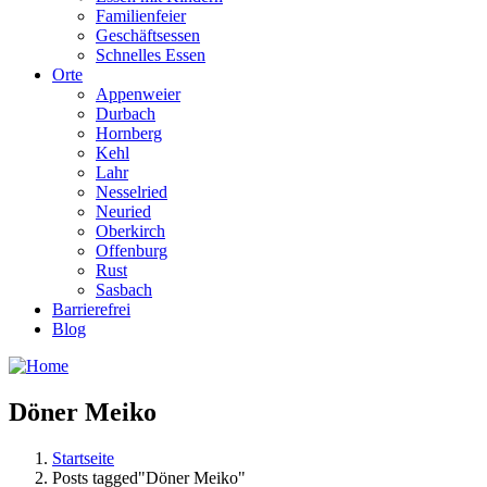
Familienfeier
Geschäftsessen
Schnelles Essen
Orte
Appenweier
Durbach
Hornberg
Kehl
Lahr
Nesselried
Neuried
Oberkirch
Offenburg
Rust
Sasbach
Barrierefrei
Blog
Döner Meiko
Startseite
Posts tagged"Döner Meiko"