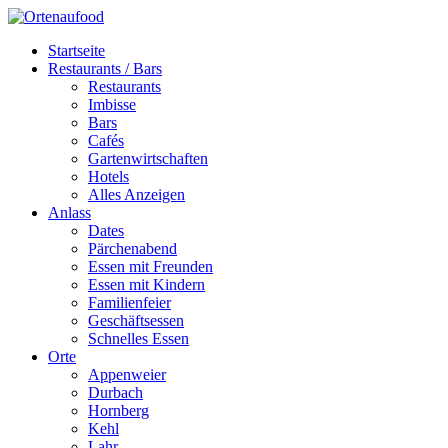
Startseite
Restaurants / Bars
Restaurants
Imbisse
Bars
Cafés
Gartenwirtschaften
Hotels
Alles Anzeigen
Anlass
Dates
Pärchenabend
Essen mit Freunden
Essen mit Kindern
Familienfeier
Geschäftsessen
Schnelles Essen
Orte
Appenweier
Durbach
Hornberg
Kehl
Lahr