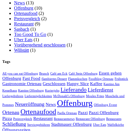
News
(13)
Offenburg
(10)
Ortenaufood
(2)
Preisvergleich
(2)
Restaurant
(9)
Sasbach
(1)
Too Good To Go
(1)
Uber Eats
(1)
Vorübergehend geschlossen
(1)
Willstätt
(1)
Tags
Essen gehen
All you can eat Offenburg
Brunch
Café am Eck
Café Stein Offenburg
Offenburg
Fast Food
flambiertes Dessert
Flammkuchen
Foodblog Ortenau
Frühstück
Gastronomie Ortenau
Geschlossen
Happy Slice
Kaffee
Kantine Am
Lieferando
Lieferdienst
Kesselhaus
Kantine Offenburg
Kurierjobs
Liefergebühren
Liefermöglichkeiten
McDonald’s Offenburg
Moules Frites
Muscheln und
Offenburg
Neueröffnung
News
Pommes
Offenburg Event
Ortenaufood
Ortenau
Pazzi
Pazzi Offenburg
Paella Ortenau
Pizza
Restaurant
Preisvergleich
Restaurantnews
Restaurant Offenburg
Restaurants
Schließung
Stadtmauer Offenburg
Servicegebühren
Uber Eats
Waffelkörbe
Öffnungszeiten