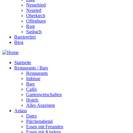
Nesselried
Neuried
Oberkirch
Offenburg
Rust
Sasbach
Barrierefrei
Blog
Startseite
Restaurants / Bars
Restaurants
Imbisse
Bars
Cafés
Gartenwirtschaften
Hotels
Alles Anzeigen
Anlass
Dates
Pärchenabend
Essen mit Freunden
Essen mit Kindern