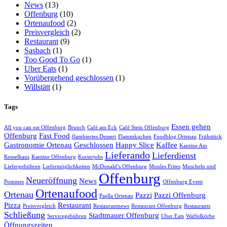
News
(13)
Offenburg
(10)
Ortenaufood
(2)
Preisvergleich
(2)
Restaurant
(9)
Sasbach
(1)
Too Good To Go
(1)
Uber Eats
(1)
Vorübergehend geschlossen
(1)
Willstätt
(1)
Tags
Essen gehen
All you can eat Offenburg
Brunch
Café am Eck
Café Stein Offenburg
Offenburg
Fast Food
flambiertes Dessert
Flammkuchen
Foodblog Ortenau
Frühstück
Gastronomie Ortenau
Geschlossen
Happy Slice
Kaffee
Kantine Am
Lieferando
Lieferdienst
Kesselhaus
Kantine Offenburg
Kurierjobs
Liefergebühren
Liefermöglichkeiten
McDonald’s Offenburg
Moules Frites
Muscheln und
Offenburg
Neueröffnung
News
Pommes
Offenburg Event
Ortenaufood
Ortenau
Pazzi
Pazzi Offenburg
Paella Ortenau
Pizza
Restaurant
Preisvergleich
Restaurantnews
Restaurant Offenburg
Restaurants
Schließung
Stadtmauer Offenburg
Servicegebühren
Uber Eats
Waffelkörbe
Öffnungszeiten