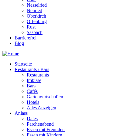
Nesselried
Neuried
Oberkirch
Offenburg
Rust
Sasbach
Barrierefrei
Blog
Startseite
Restaurants / Bars
Restaurants
Imbisse
Bars
Cafés
Gartenwirtschaften
Hotels
Alles Anzeigen
Anlass
Dates
Pärchenabend
Essen mit Freunden
Essen mit Kindern