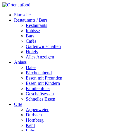
Startseite
Restaurants / Bars
Restaurants
Imbisse
Bars
Cafés
Gartenwirtschaften
Hotels
Alles Anzeigen
Anlass
Dates
Pärchenabend
Essen mit Freunden
Essen mit Kindern
Familienfeier
Geschäftsessen
Schnelles Essen
Orte
Appenweier
Durbach
Hornberg
Kehl
Lahr