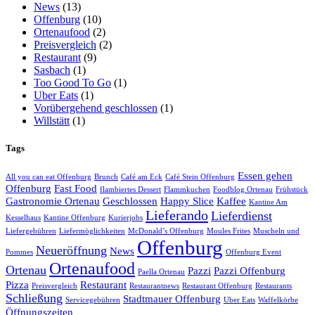
News
(13)
Offenburg
(10)
Ortenaufood
(2)
Preisvergleich
(2)
Restaurant
(9)
Sasbach
(1)
Too Good To Go
(1)
Uber Eats
(1)
Vorübergehend geschlossen
(1)
Willstätt
(1)
Tags
Essen gehen
All you can eat Offenburg
Brunch
Café am Eck
Café Stein Offenburg
Offenburg
Fast Food
flambiertes Dessert
Flammkuchen
Foodblog Ortenau
Frühstück
Gastronomie Ortenau
Geschlossen
Happy Slice
Kaffee
Kantine Am
Lieferando
Lieferdienst
Kesselhaus
Kantine Offenburg
Kurierjobs
Liefergebühren
Liefermöglichkeiten
McDonald’s Offenburg
Moules Frites
Muscheln und
Offenburg
Neueröffnung
News
Pommes
Offenburg Event
Ortenaufood
Ortenau
Pazzi
Pazzi Offenburg
Paella Ortenau
Pizza
Restaurant
Preisvergleich
Restaurantnews
Restaurant Offenburg
Restaurants
Schließung
Stadtmauer Offenburg
Servicegebühren
Uber Eats
Waffelkörbe
Öffnungszeiten