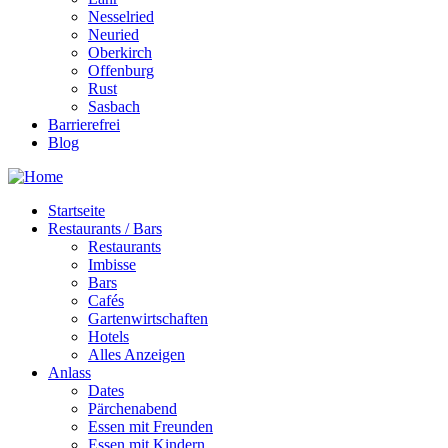
Nesselried
Neuried
Oberkirch
Offenburg
Rust
Sasbach
Barrierefrei
Blog
Startseite
Restaurants / Bars
Restaurants
Imbisse
Bars
Cafés
Gartenwirtschaften
Hotels
Alles Anzeigen
Anlass
Dates
Pärchenabend
Essen mit Freunden
Essen mit Kindern