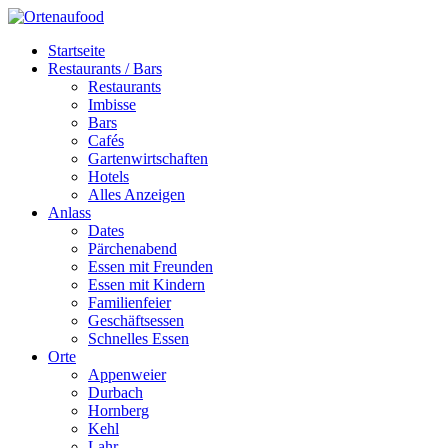
Startseite
Restaurants / Bars
Restaurants
Imbisse
Bars
Cafés
Gartenwirtschaften
Hotels
Alles Anzeigen
Anlass
Dates
Pärchenabend
Essen mit Freunden
Essen mit Kindern
Familienfeier
Geschäftsessen
Schnelles Essen
Orte
Appenweier
Durbach
Hornberg
Kehl
Lahr