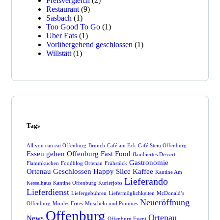
Preisvergleich
(2)
Restaurant
(9)
Sasbach
(1)
Too Good To Go
(1)
Uber Eats
(1)
Vorübergehend geschlossen
(1)
Willstätt
(1)
Tags
All you can eat Offenburg
Brunch
Café am Eck
Café Stein Offenburg
Essen gehen Offenburg
Fast Food
flambiertes Dessert
Gastronomie
Flammkuchen
Foodblog Ortenau
Frühstück
Ortenau
Geschlossen
Happy Slice
Kaffee
Kantine Am
Lieferando
Kesselhaus
Kantine Offenburg
Kurierjobs
Lieferdienst
Liefergebühren
Liefermöglichkeiten
McDonald’s
Neueröffnung
Offenburg
Moules Frites
Muscheln und Pommes
Offenburg
Ortenau
News
Offenburg Event