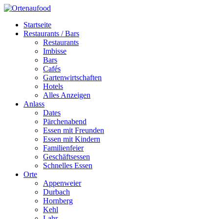
Startseite
Restaurants / Bars
Restaurants
Imbisse
Bars
Cafés
Gartenwirtschaften
Hotels
Alles Anzeigen
Anlass
Dates
Pärchenabend
Essen mit Freunden
Essen mit Kindern
Familienfeier
Geschäftsessen
Schnelles Essen
Orte
Appenweier
Durbach
Hornberg
Kehl
Lahr