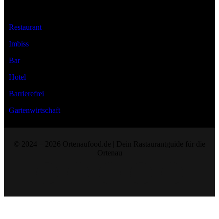
Art der Location
Restaurant
Imbiss
Bar
Hotel
Barrierefrei
Gartenwirtschaft
© 2024 – 2026 Ortenaufood.de | Dein Rastaurantguide für die
Ortenau