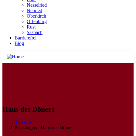
Nesselried
Neuried
Oberkirch
Offenburg
Rust
Sasbach
Barrierefrei
Blog
Haus des Döners
Startseite
Posts tagged"Haus des Döners"