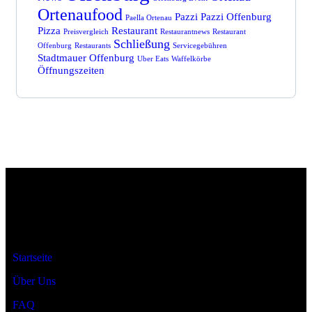
Ortenaufood
Pazzi
Pazzi Offenburg
Paella Ortenau
Pizza
Restaurant
Preisvergleich
Restaurantnews
Restaurant
Schließung
Offenburg
Restaurants
Servicegebühren
Stadtmauer Offenburg
Uber Eats
Waffelkörbe
Öffnungszeiten
Ortenaufood ist dein Ratgeber für Restaurants rund um den
Ortenaukreis.
Startseite
Über Uns
FAQ