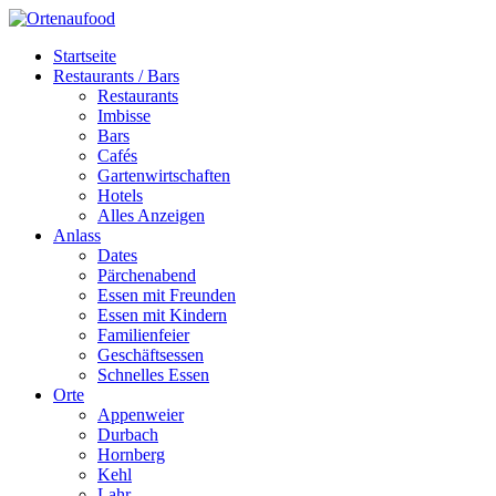
Startseite
Restaurants / Bars
Restaurants
Imbisse
Bars
Cafés
Gartenwirtschaften
Hotels
Alles Anzeigen
Anlass
Dates
Pärchenabend
Essen mit Freunden
Essen mit Kindern
Familienfeier
Geschäftsessen
Schnelles Essen
Orte
Appenweier
Durbach
Hornberg
Kehl
Lahr