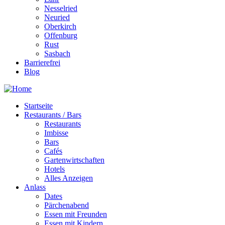
Nesselried
Neuried
Oberkirch
Offenburg
Rust
Sasbach
Barrierefrei
Blog
Startseite
Restaurants / Bars
Restaurants
Imbisse
Bars
Cafés
Gartenwirtschaften
Hotels
Alles Anzeigen
Anlass
Dates
Pärchenabend
Essen mit Freunden
Essen mit Kindern