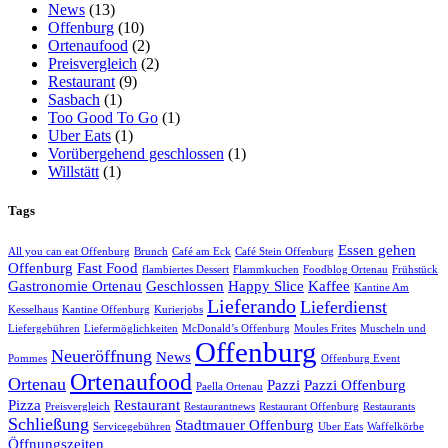
News
(13)
Offenburg
(10)
Ortenaufood
(2)
Preisvergleich
(2)
Restaurant
(9)
Sasbach
(1)
Too Good To Go
(1)
Uber Eats
(1)
Vorübergehend geschlossen
(1)
Willstätt
(1)
Tags
Essen gehen
All you can eat Offenburg
Brunch
Café am Eck
Café Stein Offenburg
Offenburg
Fast Food
flambiertes Dessert
Flammkuchen
Foodblog Ortenau
Frühstück
Gastronomie Ortenau
Geschlossen
Happy Slice
Kaffee
Kantine Am
Lieferando
Lieferdienst
Kesselhaus
Kantine Offenburg
Kurierjobs
Liefergebühren
Liefermöglichkeiten
McDonald’s Offenburg
Moules Frites
Muscheln und
Offenburg
Neueröffnung
News
Pommes
Offenburg Event
Ortenaufood
Ortenau
Pazzi
Pazzi Offenburg
Paella Ortenau
Pizza
Restaurant
Preisvergleich
Restaurantnews
Restaurant Offenburg
Restaurants
Schließung
Stadtmauer Offenburg
Servicegebühren
Uber Eats
Waffelkörbe
Öffnungszeiten