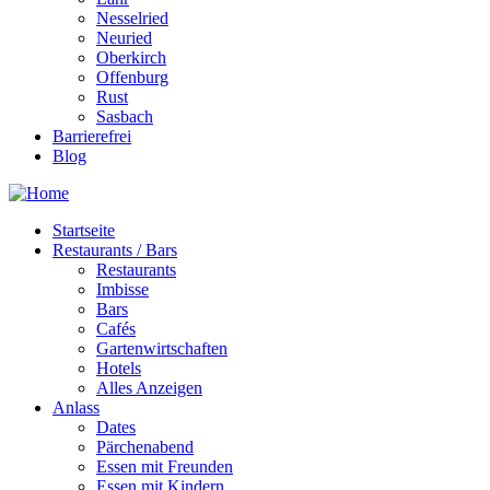
Nesselried
Neuried
Oberkirch
Offenburg
Rust
Sasbach
Barrierefrei
Blog
Startseite
Restaurants / Bars
Restaurants
Imbisse
Bars
Cafés
Gartenwirtschaften
Hotels
Alles Anzeigen
Anlass
Dates
Pärchenabend
Essen mit Freunden
Essen mit Kindern