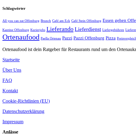
Schlagwörter
Essen gehen Off
All you can eat Offenburg
Brunch
Café am Eck
Café Stein Offenburg
Lieferando
Lieferdienst
Kantine Offenburg
Kurierjobs
Liefergebühren
Lieferm
Ortenaufood
Pazzi
Pazzi Offenburg
Pizza
Paella Ortenau
Preisvergleic
Ortenaufood ist dein Ratgeber für Restaurants rund um den Ortenaukr
Startseite
Über Uns
FAQ
Kontakt
Cookie-Richtlinien (EU)
Datenschutzerklärung
Impressum
Anlässe