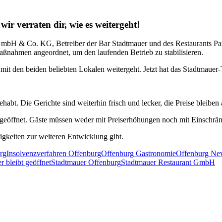
r verraten dir, wie es weitergeht!
mbH & Co. KG, Betreiber der Bar Stadtmauer und des Restaurants Pazz
ßnahmen angeordnet, um den laufenden Betrieb zu stabilisieren.
mit den beiden beliebten Lokalen weitergeht. Jetzt hat das Stadtmauer-
ehabt. Die Gerichte sind weiterhin frisch und lecker, die Preise bleiben 
en geöffnet. Gäste müssen weder mit Preiserhöhungen noch mit Einschr
gkeiten zur weiteren Entwicklung gibt.
rg
Insolvenzverfahren Offenburg
Offenburg Gastronomie
Offenburg Ne
r bleibt geöffnet
Stadtmauer Offenburg
Stadtmauer Restaurant GmbH