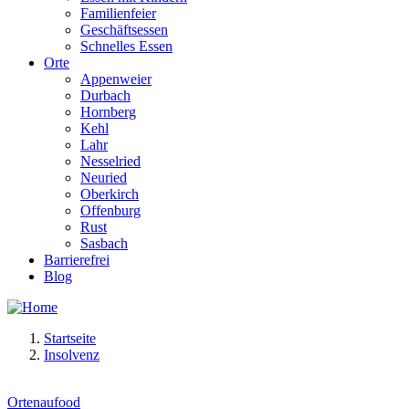
Familienfeier
Geschäftsessen
Schnelles Essen
Orte
Appenweier
Durbach
Hornberg
Kehl
Lahr
Nesselried
Neuried
Oberkirch
Offenburg
Rust
Sasbach
Barrierefrei
Blog
Startseite
Insolvenz
Ortenaufood