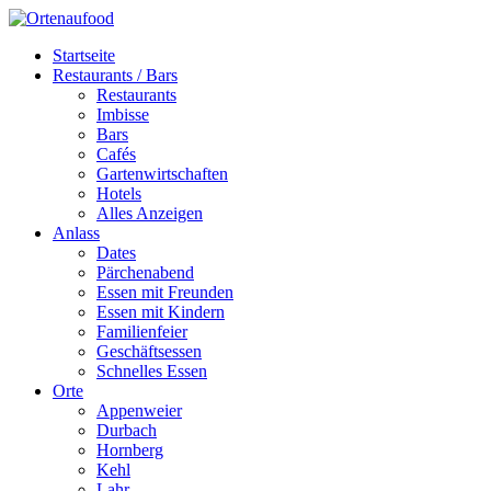
Startseite
Restaurants / Bars
Restaurants
Imbisse
Bars
Cafés
Gartenwirtschaften
Hotels
Alles Anzeigen
Anlass
Dates
Pärchenabend
Essen mit Freunden
Essen mit Kindern
Familienfeier
Geschäftsessen
Schnelles Essen
Orte
Appenweier
Durbach
Hornberg
Kehl
Lahr