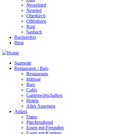
Nesselried
Neuried
Oberkirch
Offenburg
Rust
Sasbach
Barrierefrei
Blog
Startseite
Restaurants / Bars
Restaurants
Imbisse
Bars
Cafés
Gartenwirtschaften
Hotels
Alles Anzeigen
Anlass
Dates
Pärchenabend
Essen mit Freunden
Essen mit Kindern