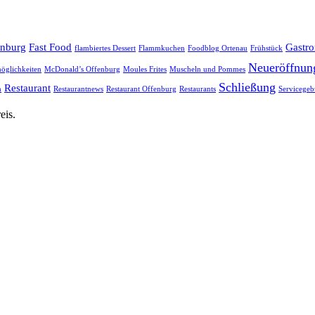
enburg
Fast Food
Gastr
flambiertes Dessert
Flammkuchen
Foodblog Ortenau
Frühstück
Neueröffnun
öglichkeiten
McDonald’s Offenburg
Moules Frites
Muscheln und Pommes
Schließung
Restaurant
h
Restaurantnews
Restaurant Offenburg
Restaurants
Servicegeb
eis.