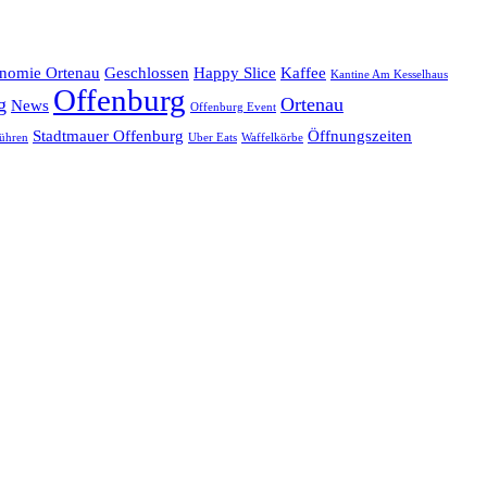
onomie Ortenau
Geschlossen
Happy Slice
Kaffee
Kantine Am Kesselhaus
Offenburg
g
Ortenau
News
Offenburg Event
Stadtmauer Offenburg
Öffnungszeiten
ühren
Uber Eats
Waffelkörbe