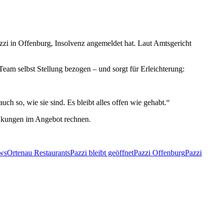
i in Offenburg, Insolvenz angemeldet hat. Laut Amtsgericht
Team selbst Stellung bezogen – und sorgt für Erleichterung:
auch so, wie sie sind. Es bleibt alles offen wie gehabt.“
änkungen im Angebot rechnen.
ws
Ortenau Restaurants
Pazzi bleibt geöffnet
Pazzi Offenburg
Pazzi