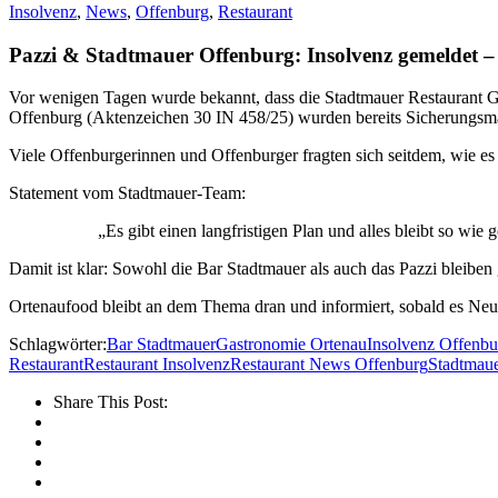
Insolvenz
,
News
,
Offenburg
,
Restaurant
Pazzi & Stadtmauer Offenburg: Insolvenz gemeldet – wi
Vor wenigen Tagen wurde bekannt, dass die Stadtmauer Restaurant G
Offenburg (Aktenzeichen 30 IN 458/25) wurden bereits Sicherungsma
Viele Offenburgerinnen und Offenburger fragten sich seitdem, wie es 
Statement vom Stadtmauer-Team:
„Es gibt einen langfristigen Plan und alles bleibt so wie g
Damit ist klar: Sowohl die Bar Stadtmauer als auch das Pazzi bleib
Ortenaufood bleibt an dem Thema dran und informiert, sobald es Neui
Schlagwörter:
Bar Stadtmauer
Gastronomie Ortenau
Insolvenz Offenbu
Restaurant
Restaurant Insolvenz
Restaurant News Offenburg
Stadtmaue
Share This Post: