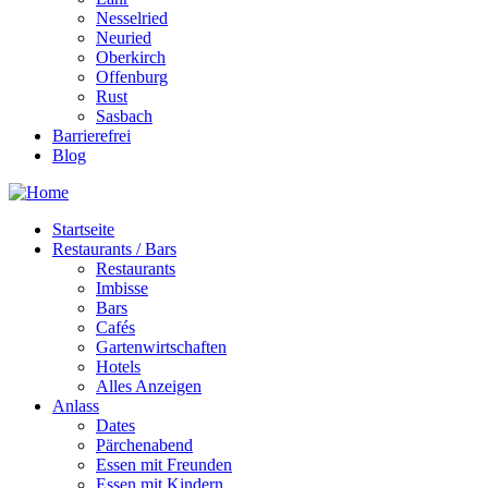
Nesselried
Neuried
Oberkirch
Offenburg
Rust
Sasbach
Barrierefrei
Blog
Startseite
Restaurants / Bars
Restaurants
Imbisse
Bars
Cafés
Gartenwirtschaften
Hotels
Alles Anzeigen
Anlass
Dates
Pärchenabend
Essen mit Freunden
Essen mit Kindern