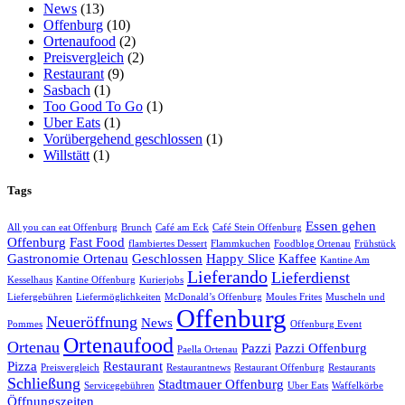
News
(13)
Offenburg
(10)
Ortenaufood
(2)
Preisvergleich
(2)
Restaurant
(9)
Sasbach
(1)
Too Good To Go
(1)
Uber Eats
(1)
Vorübergehend geschlossen
(1)
Willstätt
(1)
Tags
Essen gehen
All you can eat Offenburg
Brunch
Café am Eck
Café Stein Offenburg
Offenburg
Fast Food
flambiertes Dessert
Flammkuchen
Foodblog Ortenau
Frühstück
Gastronomie Ortenau
Geschlossen
Happy Slice
Kaffee
Kantine Am
Lieferando
Lieferdienst
Kesselhaus
Kantine Offenburg
Kurierjobs
Liefergebühren
Liefermöglichkeiten
McDonald’s Offenburg
Moules Frites
Muscheln und
Offenburg
Neueröffnung
News
Pommes
Offenburg Event
Ortenaufood
Ortenau
Pazzi
Pazzi Offenburg
Paella Ortenau
Pizza
Restaurant
Preisvergleich
Restaurantnews
Restaurant Offenburg
Restaurants
Schließung
Stadtmauer Offenburg
Servicegebühren
Uber Eats
Waffelkörbe
Öffnungszeiten