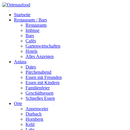
Startseite
Restaurants / Bars
Restaurants
Imbisse
Bars
Cafés
Gartenwirtschaften
Hotels
Alles Anzeigen
Anlass
Dates
Pärchenabend
Essen mit Freunden
Essen mit Kindern
Familienfeier
Geschäftsessen
Schnelles Essen
Orte
Appenweier
Durbach
Hornberg
Kehl
Lahr