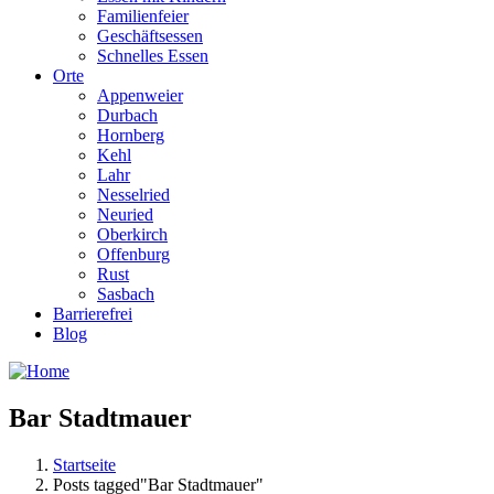
Familienfeier
Geschäftsessen
Schnelles Essen
Orte
Appenweier
Durbach
Hornberg
Kehl
Lahr
Nesselried
Neuried
Oberkirch
Offenburg
Rust
Sasbach
Barrierefrei
Blog
Bar Stadtmauer
Startseite
Posts tagged"Bar Stadtmauer"