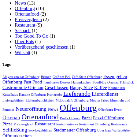
News
(13)
Offenburg
(10)
Ortenaufood
(2)
Preisvergleich
(2)
Restaurant
(9)
Sasbach
(1)
Too Good To Go
(1)
Uber Eats
(1)
Vorübergehend geschlossen
(1)
Willstätt
(1)
Tags
Essen gehen
All you can eat Offenburg
Brunch
Café am Eck
Café Stein Offenburg
Offenburg
Fast Food
flambiertes Dessert
Flammkuchen
Foodblog Ortenau
Frühstück
Gastronomie Ortenau
Geschlossen
Happy Slice
Kaffee
Kantine Am
Lieferando
Lieferdienst
Kesselhaus
Kantine Offenburg
Kurierjobs
Liefergebühren
Liefermöglichkeiten
McDonald’s Offenburg
Moules Frites
Muscheln und
Offenburg
Neueröffnung
News
Pommes
Offenburg Event
Ortenaufood
Ortenau
Pazzi
Pazzi Offenburg
Paella Ortenau
Pizza
Restaurant
Preisvergleich
Restaurantnews
Restaurant Offenburg
Restaurants
Schließung
Stadtmauer Offenburg
Servicegebühren
Uber Eats
Waffelkörbe
Öffnungszeiten