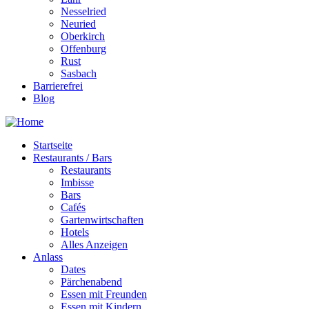
Nesselried
Neuried
Oberkirch
Offenburg
Rust
Sasbach
Barrierefrei
Blog
Startseite
Restaurants / Bars
Restaurants
Imbisse
Bars
Cafés
Gartenwirtschaften
Hotels
Alles Anzeigen
Anlass
Dates
Pärchenabend
Essen mit Freunden
Essen mit Kindern