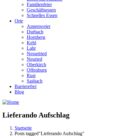
Familienfeier
Geschäftsessen
Schnelles Essen
Orte
Appenweier
Durbach
Hornberg
Kehl
Lahr
Nesselried
Neuried
Oberkirch
Offenburg
Rust
Sasbach
Barrierefrei
Blog
Lieferando Aufschlag
Startseite
Posts tagged"Lieferando Aufschlag"