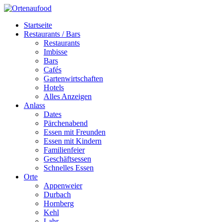
Startseite
Restaurants / Bars
Restaurants
Imbisse
Bars
Cafés
Gartenwirtschaften
Hotels
Alles Anzeigen
Anlass
Dates
Pärchenabend
Essen mit Freunden
Essen mit Kindern
Familienfeier
Geschäftsessen
Schnelles Essen
Orte
Appenweier
Durbach
Hornberg
Kehl
Lahr