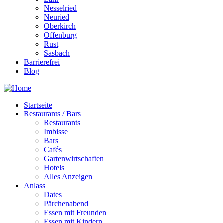
Nesselried
Neuried
Oberkirch
Offenburg
Rust
Sasbach
Barrierefrei
Blog
Startseite
Restaurants / Bars
Restaurants
Imbisse
Bars
Cafés
Gartenwirtschaften
Hotels
Alles Anzeigen
Anlass
Dates
Pärchenabend
Essen mit Freunden
Essen mit Kindern