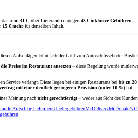
t das rund
31 €
, über Lieferando dagegen
43 € inklusive Gebühren
.
r 15 € mehr
für denselben Inhalt.
 diesen Aufschlägen lohnt sich der Griff zum Autoschlüssel oder Bustic
s die Preise im Restaurant ansetzen
– diese Regelung wurde mittlerwei
nen Service verlangt. Diese liegen bei einigen Restaurants bei
bis zu 2
ertrag mit einer deutlich geringeren Provision (unter 10 %)
hat.
einer Meinung nach
nicht gerechtfertigt
– weder aus Sicht des Kunden n
erando Aufschlag
Lieferdienst
Liefergebühren
McDelivery
McDonald’s O
egebühren