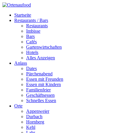
Startseite
Restaurants / Bars
Restaurants
Imbisse
Bars
Cafés
Gartenwirtschaften
Hotels
Alles Anzeigen
Anlass
Dates
Pärchenabend
Essen mit Freunden
Essen mit Kindern
Familienfeier
Geschäftsessen
Schnelles Essen
Orte
Appenweier
Durbach
Hornberg
Kehl
Lahr