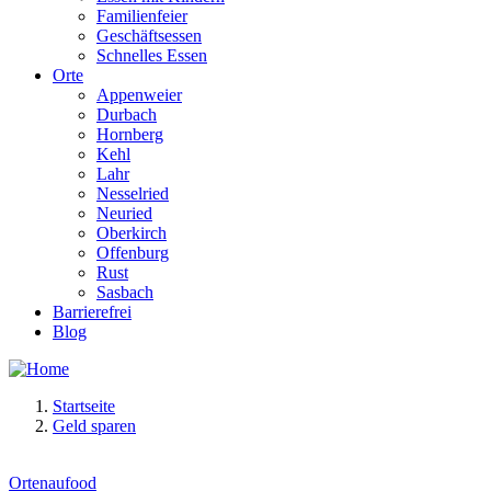
Familienfeier
Geschäftsessen
Schnelles Essen
Orte
Appenweier
Durbach
Hornberg
Kehl
Lahr
Nesselried
Neuried
Oberkirch
Offenburg
Rust
Sasbach
Barrierefrei
Blog
Startseite
Geld sparen
Ortenaufood