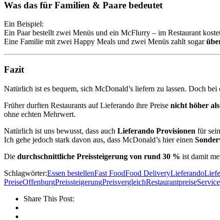
Was das für Familien & Paare bedeutet
Ein Beispiel:
Ein Paar bestellt zwei Menüs und ein McFlurry – im Restaurant koste
Eine Familie mit zwei Happy Meals und zwei Menüs zahlt sogar
übe
Fazit
Natürlich ist es bequem, sich McDonald’s liefern zu lassen. Doch bei
Früher durften Restaurants auf Lieferando ihre Preise
nicht höher al
ohne echten Mehrwert.
Natürlich ist uns bewusst, dass auch
Lieferando Provisionen
für sei
Ich gehe jedoch stark davon aus, dass McDonald’s hier einen
Sonderv
Die
durchschnittliche Preissteigerung von rund 30 %
ist damit m
Schlagwörter:
Essen bestellen
Fast Food
Food Delivery
Lieferando
Lief
Preise
Offenburg
Preissteigerung
Preisvergleich
Restaurantpreise
Servic
Share This Post: