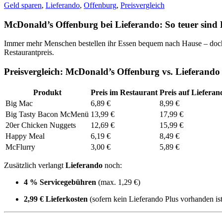
Geld sparen
,
Lieferando
,
Offenburg
,
Preisvergleich
McDonald’s Offenburg bei Lieferando: So teuer sind
Immer mehr Menschen bestellen ihr Essen bequem nach Hause – doc
Restaurantpreis.
Preisvergleich: McDonald’s Offenburg vs. Lieferando
Produkt
Preis im Restaurant
Preis auf Lieferan
Big Mac
6,89 €
8,99 €
Big Tasty Bacon McMenü
13,99 €
17,99 €
20er Chicken Nuggets
12,69 €
15,99 €
Happy Meal
6,19 €
8,49 €
McFlurry
3,00 €
5,89 €
Zusätzlich verlangt
Lieferando
noch:
4 % Servicegebühren
(max. 1,29 €)
2,99 € Lieferkosten
(sofern kein Lieferando Plus vorhanden ist