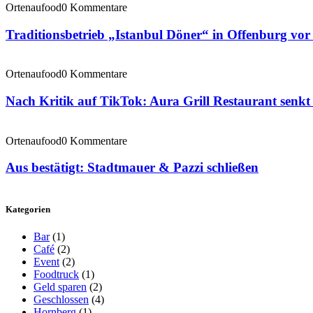
Ortenaufood
0 Kommentare
Traditionsbetrieb „Istanbul Döner“ in Offenburg vo
Ortenaufood
0 Kommentare
Nach Kritik auf TikTok: Aura Grill Restaurant senkt 
Ortenaufood
0 Kommentare
Aus bestätigt: Stadtmauer & Pazzi schließen
Kategorien
Bar
(1)
Café
(2)
Event
(2)
Foodtruck
(1)
Geld sparen
(2)
Geschlossen
(4)
Hornberg
(1)