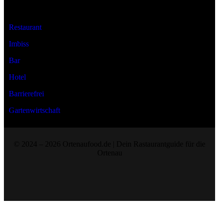
Art der Location
Restaurant
Imbiss
Bar
Hotel
Barrierefrei
Gartenwirtschaft
© 2024 – 2026 Ortenaufood.de | Dein Rastaurantguide für die
Ortenau