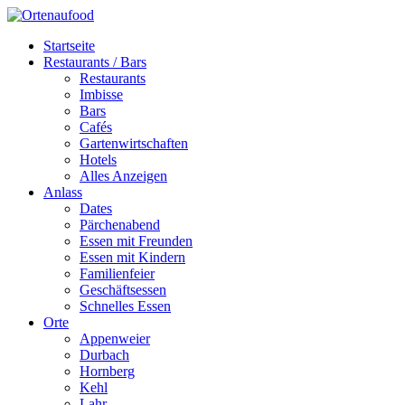
Startseite
Restaurants / Bars
Restaurants
Imbisse
Bars
Cafés
Gartenwirtschaften
Hotels
Alles Anzeigen
Anlass
Dates
Pärchenabend
Essen mit Freunden
Essen mit Kindern
Familienfeier
Geschäftsessen
Schnelles Essen
Orte
Appenweier
Durbach
Hornberg
Kehl
Lahr