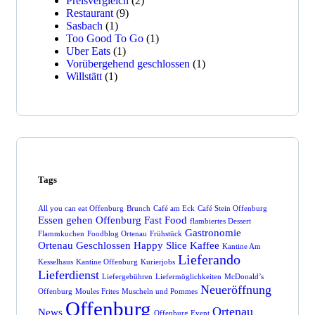
Preisvergleich
(2)
Restaurant
(9)
Sasbach
(1)
Too Good To Go
(1)
Uber Eats
(1)
Vorübergehend geschlossen
(1)
Willstätt
(1)
Tags
All you can eat Offenburg
Brunch
Café am Eck
Café Stein Offenburg
Essen gehen Offenburg
Fast Food
flambiertes Dessert
Gastronomie
Flammkuchen
Foodblog Ortenau
Frühstück
Ortenau
Geschlossen
Happy Slice
Kaffee
Kantine Am
Lieferando
Kesselhaus
Kantine Offenburg
Kurierjobs
Lieferdienst
Liefergebühren
Liefermöglichkeiten
McDonald’s
Neueröffnung
Offenburg
Moules Frites
Muscheln und Pommes
Offenburg
Ortenau
News
Offenburg Event