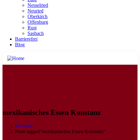
Nesselried
Neuried
Oberkirch
Offenburg
Rust
Sasbach
Barrierefrei
Blog
mexikanisches Essen Konstanz
Startseite
Posts tagged"mexikanisches Essen Konstanz"