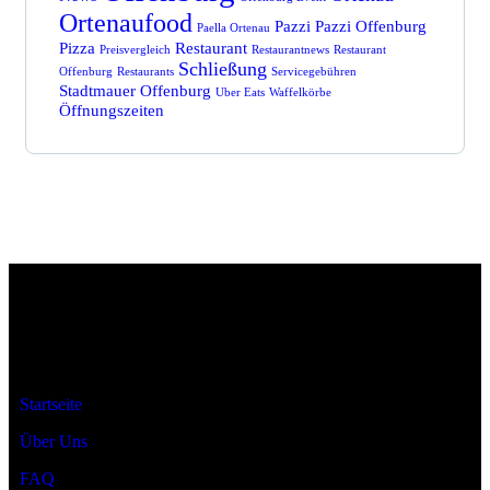
Ortenaufood
Pazzi
Pazzi Offenburg
Paella Ortenau
Pizza
Restaurant
Preisvergleich
Restaurantnews
Restaurant
Schließung
Offenburg
Restaurants
Servicegebühren
Stadtmauer Offenburg
Uber Eats
Waffelkörbe
Öffnungszeiten
Ortenaufood ist dein Ratgeber für Restaurants rund um den
Ortenaukreis.
Startseite
Über Uns
FAQ