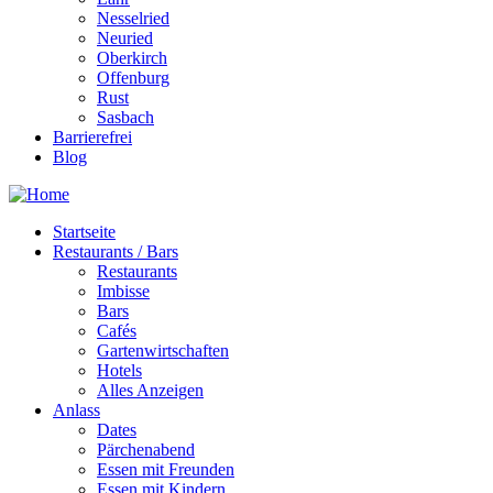
Nesselried
Neuried
Oberkirch
Offenburg
Rust
Sasbach
Barrierefrei
Blog
Startseite
Restaurants / Bars
Restaurants
Imbisse
Bars
Cafés
Gartenwirtschaften
Hotels
Alles Anzeigen
Anlass
Dates
Pärchenabend
Essen mit Freunden
Essen mit Kindern