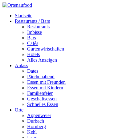
Startseite
Restaurants / Bars
Restaurants
Imbisse
Bars
Cafés
Gartenwirtschaften
Hotels
Alles Anzeigen
Anlass
Dates
Pärchenabend
Essen mit Freunden
Essen mit Kindern
Familienfeier
Geschäftsessen
Schnelles Essen
Orte
Appenweier
Durbach
Hornberg
Kehl
Lahr