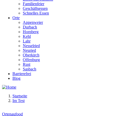
Familienfeier
Geschäftsessen
Schnelles Essen
Orte
Appenweier
Durbach
Hornberg
Kehl
Lahr
Nesselried
Neuried
Oberkirch
Offenburg
Rust
Sasbach
Barrierefrei
Blog
Startseite
Im Test
Ortenaufood