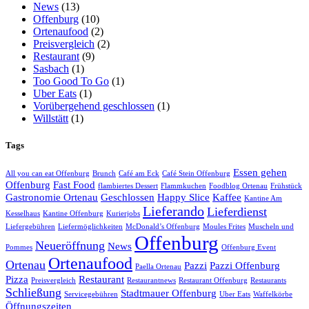
News
(13)
Offenburg
(10)
Ortenaufood
(2)
Preisvergleich
(2)
Restaurant
(9)
Sasbach
(1)
Too Good To Go
(1)
Uber Eats
(1)
Vorübergehend geschlossen
(1)
Willstätt
(1)
Tags
Essen gehen
All you can eat Offenburg
Brunch
Café am Eck
Café Stein Offenburg
Offenburg
Fast Food
flambiertes Dessert
Flammkuchen
Foodblog Ortenau
Frühstück
Gastronomie Ortenau
Geschlossen
Happy Slice
Kaffee
Kantine Am
Lieferando
Lieferdienst
Kesselhaus
Kantine Offenburg
Kurierjobs
Liefergebühren
Liefermöglichkeiten
McDonald’s Offenburg
Moules Frites
Muscheln und
Offenburg
Neueröffnung
News
Pommes
Offenburg Event
Ortenaufood
Ortenau
Pazzi
Pazzi Offenburg
Paella Ortenau
Pizza
Restaurant
Preisvergleich
Restaurantnews
Restaurant Offenburg
Restaurants
Schließung
Stadtmauer Offenburg
Servicegebühren
Uber Eats
Waffelkörbe
Öffnungszeiten