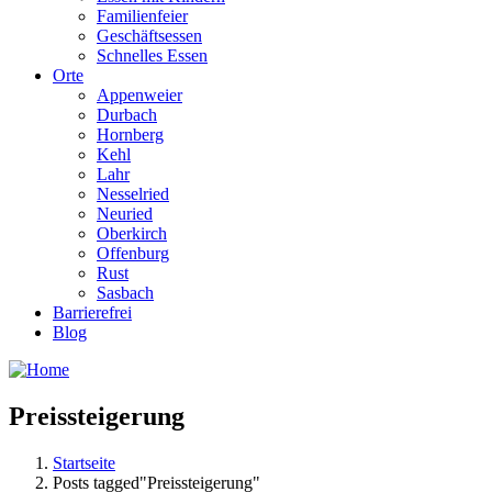
Familienfeier
Geschäftsessen
Schnelles Essen
Orte
Appenweier
Durbach
Hornberg
Kehl
Lahr
Nesselried
Neuried
Oberkirch
Offenburg
Rust
Sasbach
Barrierefrei
Blog
Preissteigerung
Startseite
Posts tagged"Preissteigerung"