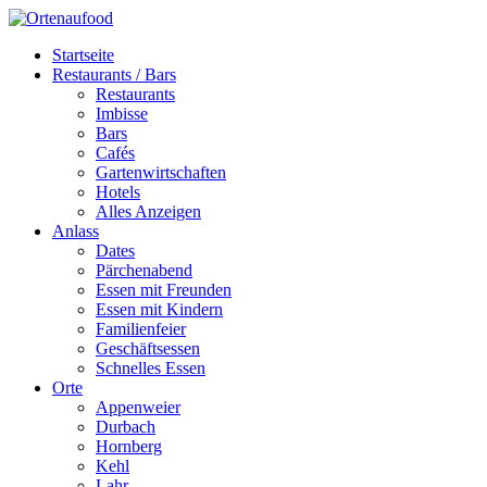
Startseite
Restaurants / Bars
Restaurants
Imbisse
Bars
Cafés
Gartenwirtschaften
Hotels
Alles Anzeigen
Anlass
Dates
Pärchenabend
Essen mit Freunden
Essen mit Kindern
Familienfeier
Geschäftsessen
Schnelles Essen
Orte
Appenweier
Durbach
Hornberg
Kehl
Lahr