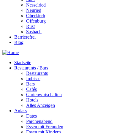
Nesselried
Neuried
Oberkirch
Offenburg
Rust
Sasbach
Barrierefrei
Blog
Startseite
Restaurants / Bars
Restaurants
Imbisse
Bars
Cafés
Gartenwirtschaften
Hotels
Alles Anzeigen
Anlass
Dates
Pärchenabend
Essen mit Freunden
Essen mit Kindern