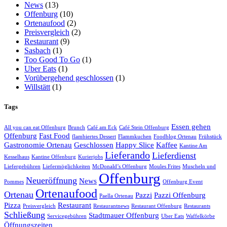
News
(13)
Offenburg
(10)
Ortenaufood
(2)
Preisvergleich
(2)
Restaurant
(9)
Sasbach
(1)
Too Good To Go
(1)
Uber Eats
(1)
Vorübergehend geschlossen
(1)
Willstätt
(1)
Tags
Essen gehen
All you can eat Offenburg
Brunch
Café am Eck
Café Stein Offenburg
Offenburg
Fast Food
flambiertes Dessert
Flammkuchen
Foodblog Ortenau
Frühstück
Gastronomie Ortenau
Geschlossen
Happy Slice
Kaffee
Kantine Am
Lieferando
Lieferdienst
Kesselhaus
Kantine Offenburg
Kurierjobs
Liefergebühren
Liefermöglichkeiten
McDonald’s Offenburg
Moules Frites
Muscheln und
Offenburg
Neueröffnung
News
Pommes
Offenburg Event
Ortenaufood
Ortenau
Pazzi
Pazzi Offenburg
Paella Ortenau
Pizza
Restaurant
Preisvergleich
Restaurantnews
Restaurant Offenburg
Restaurants
Schließung
Stadtmauer Offenburg
Servicegebühren
Uber Eats
Waffelkörbe
Öffnungszeiten