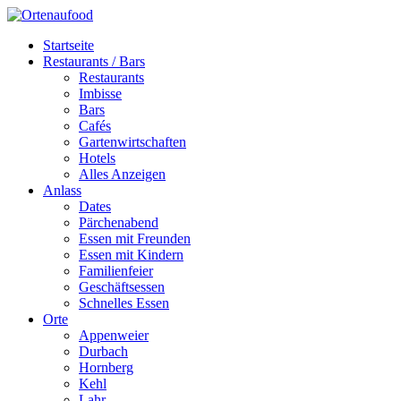
Startseite
Restaurants / Bars
Restaurants
Imbisse
Bars
Cafés
Gartenwirtschaften
Hotels
Alles Anzeigen
Anlass
Dates
Pärchenabend
Essen mit Freunden
Essen mit Kindern
Familienfeier
Geschäftsessen
Schnelles Essen
Orte
Appenweier
Durbach
Hornberg
Kehl
Lahr