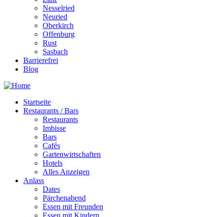
Nesselried
Neuried
Oberkirch
Offenburg
Rust
Sasbach
Barrierefrei
Blog
Startseite
Restaurants / Bars
Restaurants
Imbisse
Bars
Cafés
Gartenwirtschaften
Hotels
Alles Anzeigen
Anlass
Dates
Pärchenabend
Essen mit Freunden
Essen mit Kindern