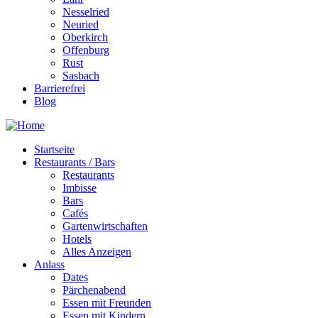
Nesselried
Neuried
Oberkirch
Offenburg
Rust
Sasbach
Barrierefrei
Blog
Startseite
Restaurants / Bars
Restaurants
Imbisse
Bars
Cafés
Gartenwirtschaften
Hotels
Alles Anzeigen
Anlass
Dates
Pärchenabend
Essen mit Freunden
Essen mit Kindern