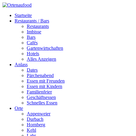
Startseite
Restaurants / Bars
Restaurants
Imbisse
Bars
Cafés
Gartenwirtschaften
Hotels
Alles Anzeigen
Anlass
Dates
Pärchenabend
Essen mit Freunden
Essen mit Kindern
Familienfeier
Geschäftsessen
Schnelles Essen
Orte
Appenweier
Durbach
Hornberg
Kehl
Lahr