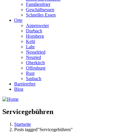
Familienfeier
Geschäftsessen
Schnelles Essen
Orte
Appenweier
Durbach
Hornberg
Kehl
Lahr
Nesselried
Neuried
Oberkirch
Offenburg
Rust
Sasbach
Barrierefrei
Blog
Servicegebühren
Startseite
Posts tagged"Servicegebühren"