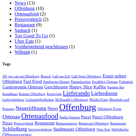
News
(13)
Offenburg
(10)
Ortenaufood
(2)
Preisvergleich
(2)
Restaurant
(9)
Sasbach
(1)
Too Good To Go
(1)
Uber Eats
(1)
Vorübergehend geschlossen
(1)
Willstätt
(1)
Tags
Essen gehen
All you can eat Offenburg
Brunch
Café am Eck
Café Stein Offenburg
Offenburg
Fast Food
flambiertes Dessert
Flammkuchen
Foodblog Ortenau
Frühstück
Gastronomie Ortenau
Geschlossen
Happy Slice
Kaffee
Kantine Am
Lieferando
Lieferdienst
Kesselhaus
Kantine Offenburg
Kurierjobs
Liefergebühren
Liefermöglichkeiten
McDonald’s Offenburg
Moules Frites
Muscheln und
Offenburg
Neueröffnung
News
Pommes
Offenburg Event
Ortenaufood
Ortenau
Pazzi
Pazzi Offenburg
Paella Ortenau
Pizza
Restaurant
Preisvergleich
Restaurantnews
Restaurant Offenburg
Restaurants
Schließung
Stadtmauer Offenburg
Servicegebühren
Uber Eats
Waffelkörbe
Öffnungszeiten